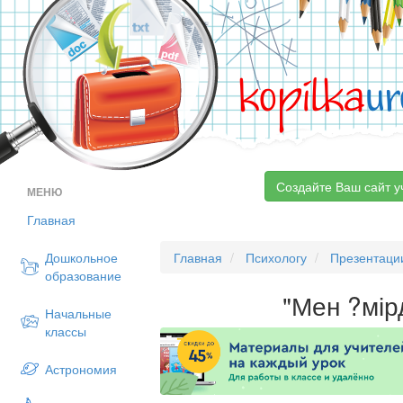
kopilka
ur
Создайте Ваш сайт у
МЕНЮ
Главная
Дошкольное
Главная
Психологу
Презентаци
образование
"Мен ?мір
Начальные
классы
Астрономия