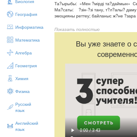
Биология
Та?ырыбы: «Мен ?мірді та?даймын» Се
Ма?саты: ?зін-?зі тану, т?л?алы? даму т
География
эмоцияны реттеу; байланыс ж?не ?зара 
Информатика
Показать полностью
1. «Танысу» жатты?уы
Жатты?у барысы:
Математика
Вы уже знаете о 
Ж?ргізуші: Е? алдымен таныспас б?рын
ан орынды??а отырайы?. ?олымда?ы до
современно
Алгебра
отырып ?з бойында?ы ?ш ?асиетін кезе
?міршендік ережесі.
Геометрия
?р адамны? ережесі-?з ж?рек ?алауыме
сия?ты иы?ы?ды тіктеп, жар?ын к??ілме
Химия
?мірше?дік ережелерін айтайы?.
Физика
Русский
язык
Английский
язык