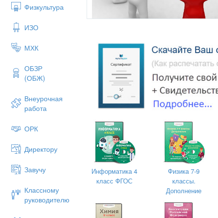
Физкультура
ИЗО
МХК
ОБЗР
(ОБЖ)
Внеурочная
работа
ОРК
Директору
Завучу
Информатика 4
Физика 7-9
класс ФГОС
классы.
Классному
Дополнение
2015-2016
руководителю