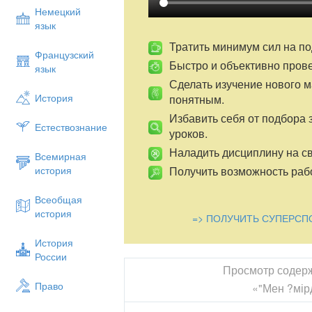
Немецкий
язык
Тратить минимум сил на по
Французский
Быстро и объективно пров
язык
Сделать изучение нового 
История
понятным.
Избавить себя от подбора 
Естествознание
уроков.
Наладить дисциплину на св
Всемирная
Получить возможность рабо
история
Всеобщая
история
=> ПОЛУЧИТЬ СУПЕРСП
История
России
Просмотр содер
Право
«"Мен ?мір