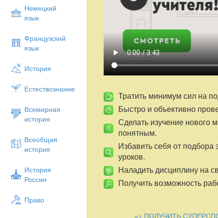
Немецкий
язык
Французский
язык
История
Естествознание
Тратить минимум сил на по
Быстро и объективно пров
Всемирная
история
Сделать изучение нового 
понятным.
Всеобщая
Избавить себя от подбора 
история
уроков.
Наладить дисциплину на св
История
России
Получить возможность рабо
Право
=> ПОЛУЧИТЬ СУПЕРСП