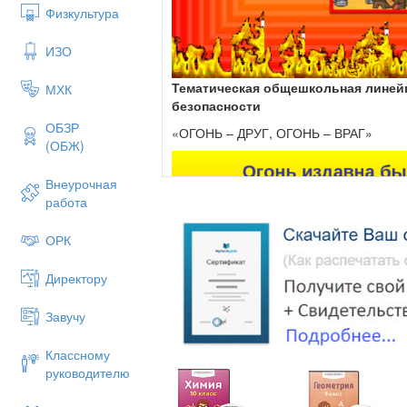
Физкультура
ИЗО
Тематическая общешкольная линей
МХК
безопасности
ОБЗР
«ОГОНЬ – ДРУГ, ОГОНЬ – ВРАГ»
(ОБЖ)
Внеурочная
работа
ОРК
Директору
Завучу
Классному
руководителю