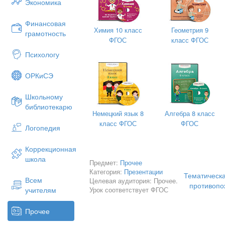
Экономика
Финансовая
Химия 10 класс
Геометрия 9
грамотность
ФГОС
класс ФГОС
Психологу
Огонь издавна был другом человек
Наши древние предки знали немало
ОРКиСЭ
огня. Они считали его живым сущес
его в своих пещерах.
Школьному
библиотекарю
Немецкий язык 8
Алгебра 8 класс
класс ФГОС
ФГОС
Логопедия
Коррекционная
школа
Предмет:
Прочее
Категория:
Презентации
Тематическ
Всем
Целевая аудитория: Прочее.
противопо
Урок соответствует ФГОС
учителям
Прочее