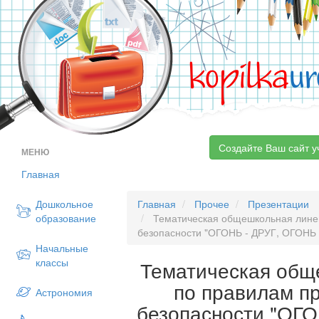
kopilka
ur
Создайте Ваш сайт у
МЕНЮ
Главная
Дошкольное
Главная
Прочее
Презентации
образование
Тематическая общешкольная лине
безопасности "ОГОНЬ - ДРУГ, ОГОНЬ 
Начальные
классы
Тематическая общ
по правилам п
Астрономия
безопасности "ОГО