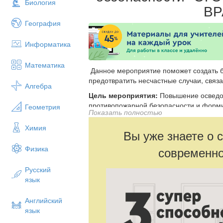
Биология
ВР
География
Информатика
Математика
Данное мероприятие поможет создать 
предотвратить несчастные случаи, связ
Алгебра
Цель мероприятия:
Повышение осведо
противопожарной безопасности и форми
Геометрия
Показать полностью
огню.
Химия
Вы уже знаете о 
Физика
современно
Русский
язык
Английский
язык