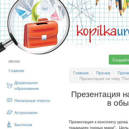
kopilka
ur
Создайт
МЕНЮ
Главная
Главная
Прочее
През
Презентация на тему "Пат
Дошкольное
образование
Презентация н
в обы
Начальные классы
Астрономия
Презентация к конспекту урока
Биология
традициях горных мари". Цель 