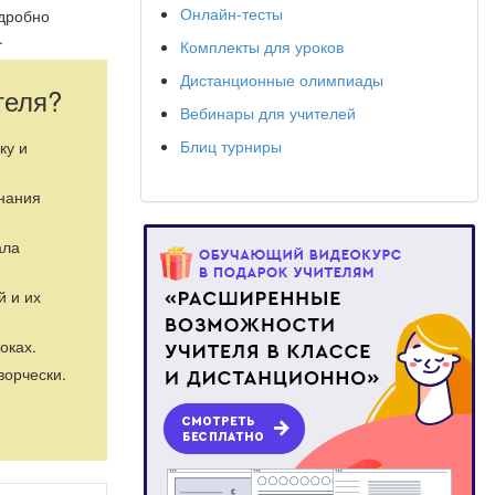
Онлайн-тесты
дробно
.
Комплекты для уроков
Дистанционные олимпиады
теля?
Вебинары для учителей
Блиц турниры
ку и
знания
ала
й и их
оках.
ворчески.