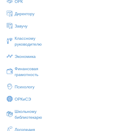
ОРК
Директору
Завучу
Классному
Патриотический долг граж
руководителю
Экономика
Финансовая
грамотность
Психологу
ОРКиСЭ
Школьному
библиотекарю
Логопедия