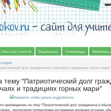
okov.ru
- сайт для учит
е Ваш сайт учителя
Видеоуроки
Олимпиады
Вебинары 
ентации
риотический долг гражданина в обычаях и традициях горных мари"
а тему "Патриотический долг гра
чаях и традициях горных мари"
 по краеведению на тему "Патриотический долг гражданина в обыча
урока - воспитание патриотизма на примере изучения истории, об