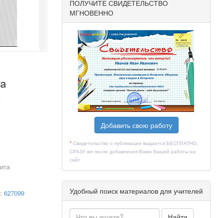
ПОЛУЧИТЕ СВИДЕТЕЛЬСТВО
МГНОВЕННО
Добавить свою работу
*
Свидетельство о публикации выдается БЕСПЛАТНО,
СРАЗУ же после добавления Вами Вашей работы на
сайт
ита
Удобный поиск материалов для учителей
а:
627099
Найти