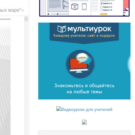
ных мари"»