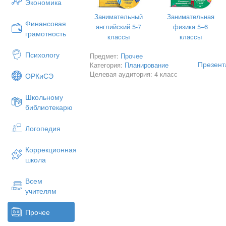
Экономика
тиражное издание...
Занимательный
Занимательная
Финансовая
ОБЪЯВЛЕНИЕ
- Официальное извещен
английский 5-7
физика 5–6
грамотность
объявление Объявление в газете, по 
классы
классы
техникум. Доска объявлений.
Психологу
Предмет:
Прочее
Презент
Категория:
Планирование
Целевая аудитория: 4 класс
ОРКиСЭ
Школьному
библиотекарю
Логопедия
Коррекционная
школа
Всем
учителям
Прочее