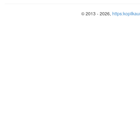
© 2013 - 2026,
https:kopilkau
Цель афиши
– сообщить о предст
количеству людей
Преимущества
:
1.Эффективно информируют жителей 
2. Возможность размещения большого 