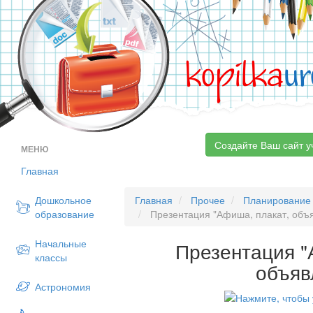
kopilka
ur
Создайте Ваш сайт у
МЕНЮ
Главная
Дошкольное
Главная
Прочее
Планирование
образование
Презентация "Афиша, плакат, объ
Начальные
Презентация "
классы
объяв
Астрономия