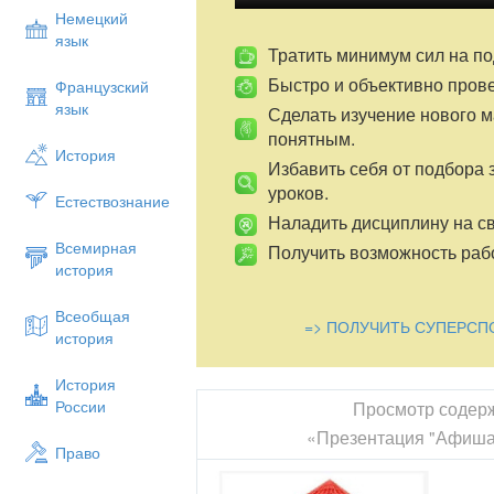
Немецкий
язык
Тратить минимум сил на по
Быстро и объективно пров
Французский
язык
Сделать изучение нового 
понятным.
История
Избавить себя от подбора 
уроков.
Естествознание
Наладить дисциплину на св
Всемирная
Получить возможность рабо
история
Всеобщая
=> ПОЛУЧИТЬ СУПЕРСП
история
История
России
Просмотр содер
«Презентация "Афиша,
Право