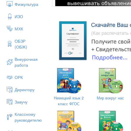
Физкультура
ИЗО
МХК
ОБЗР
(ОБЖ)
Внеурочная
работа
ОРК
Директору
Немецкий язык 2
Мир вокруг нас
АФИША -
(в рекламе) (от фр. affiche
Завучу
класс ФГОС
объявлять) — рекламное листовое изд
бумаге или картоне.
Классному
ПЛАКАТ-
(нем. Plakat от фр. placard
руководителю
разновидность прикладной печатной 
художественно-иллюстративное листо