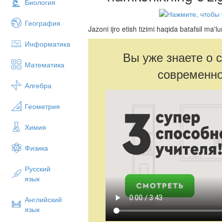
Биология
География
Jazoni ijro etish tizimi haqida batafsil ma'l
Информатика
Вы уже знаете о 
Математика
современно
Алгебра
Геометрия
Химия
Физика
Русский
язык
Английский
язык