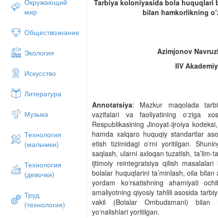
Окружающий
Tarbiya
koloniyasida
bola
huquqlari
мир
bilan
hamkorlikning
o
’
Обществознание
Azimjonov Navruzb
Экология
IIV Akademiy
Искусство
Литература
Annotatsiya
: Mazkur maqolada tarbi
Музыка
vazifalari va faoliyatining o‘ziga xos 
Respublikasining Jinoyat-ijroiya kodeksi,
hamda xalqaro huquqiy standartlar asosi
Технология
etish tizimidagi o‘rni yoritilgan. Sh
(мальчики)
saqlash, ularni axloqan tuzatish, ta’lim-
ijtimoiy reintegratsiya qilish masalalari
Технология
bolalar huquqlarini ta’minlash, oila bilan 
(девочки)
yordam ko‘rsatishning ahamiyati ochib
amaliyotning qiyosiy tahlili asosida tarbi
Труд
vakil (Bolalar Ombudsmani) bilan ham
(технология)
yo‘nalishlari yoritilgan.