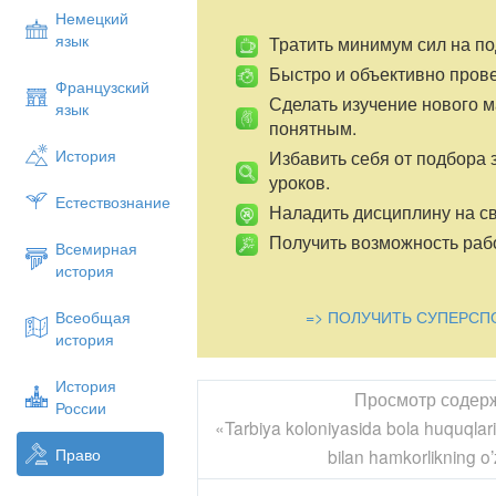
Немецкий
язык
Тратить минимум сил на по
Быстро и объективно пров
Французский
Сделать изучение нового 
язык
понятным.
История
Избавить себя от подбора 
уроков.
Естествознание
Наладить дисциплину на св
Получить возможность рабо
Всемирная
история
=> ПОЛУЧИТЬ СУПЕРСП
Всеобщая
история
История
Просмотр содер
России
«Tarbiya koloniyasida bola huquqlar
Право
bilan hamkorlikning o’