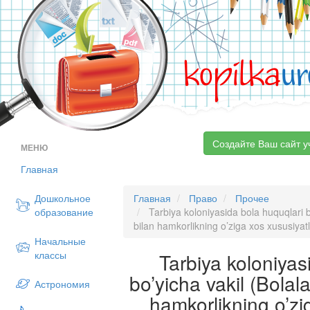
kopilka
ur
Создайте Ваш сайт у
МЕНЮ
Главная
Дошкольное
Главная
Право
Прочее
образование
Tarbiya koloniyasida bola huquqlari 
bilan hamkorlikning o’ziga xos xususiyatl
Начальные
классы
Tarbiya koloniyas
bo’yicha vakil (Bola
Астрономия
hamkorlikning o’zi