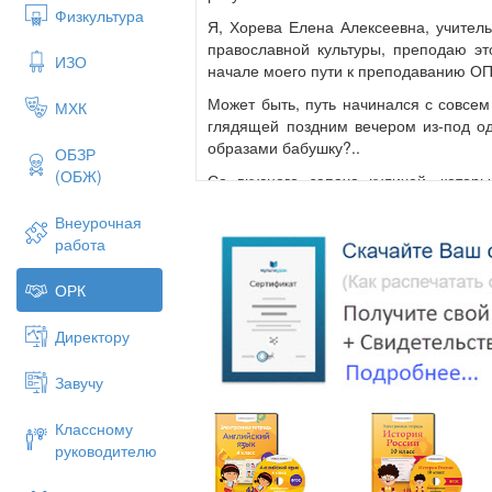
Физкультура
Я, Хорева Елена Алексеевна, учитель
православной культуры, преподаю это
ИЗО
начале моего пути к преподаванию ОП
Может быть, путь начинался с совсем
МХК
глядящей поздним вечером из-под о
образами бабушку?..
ОБЗР
(ОБЖ)
Со вкусного запаха куличей, котор
дождавшись радостного дня непонятно
Внеурочная
Дальше - больше. Проникновенная 
работа
родина?..», и какое-то ощущение нед
что-то главное... Ищу, но тщетно, хотя
ОРК
сокрыто. «С чего начинается?..»
Вот такие вопросы. А когда стали при
Директору
все ответы в тогда ещё не обозна
культуры. И предки стали ближе и п
Завучу
ориентиры. И перед бабушками не ст
был, был на протяжении сотен лет, т
Классному
другие сроки, и дивное название «Н
руководителю
такое именины, и возрадовалась, что у