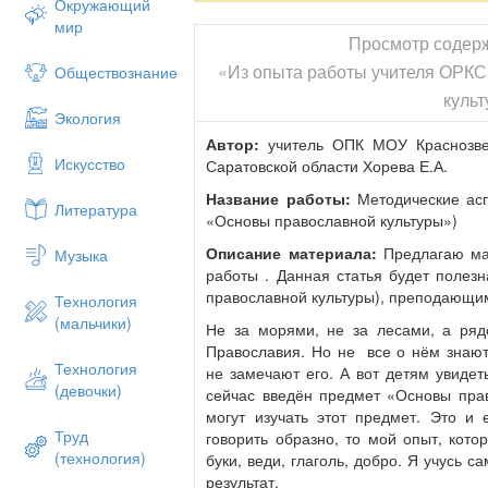
Окружающий
мир
Просмотр содер
«Из опыта работы учителя ОРК
Обществознание
культ
Экология
Автор:
учитель ОПК МОУ Краснозве
Искусство
Саратовской области Хорева Е.А.
Название работы:
Методические ас
Литература
«Основы православной культуры»)
Описание материала:
Предлагаю ма
Музыка
работы . Данная статья будет полез
православной культуры), преподающим
Технология
(мальчики)
Не за морями, не за лесами, а ря
Православия.
Но не все о нём знают
Технология
не замечают его. А вот детям увидеть
(девочки)
сейчас введён предмет «Основы пра
могут изучать этот предмет. Это и 
Труд
говорить образно, то мой опыт, кото
(технология)
буки, веди, глаголь, добро. Я учусь 
результат.