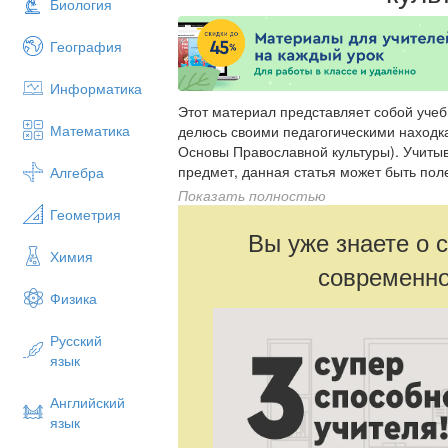
Биология
География
Информатика
Этот материал представляет собой учеб
Математика
делюсь своими педагогическими находк
Основы Православной культуры). Учитыв
предмет, данная статья может быть по
Алгебра
педагогов, так и для учителей со стаже
Показать полностью
методических аспектах ведения уроков
Геометрия
работы по предмету.
Вы уже знаете о 
Химия
современно
Физика
Русский
язык
Английский
язык