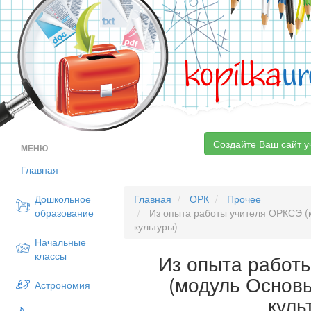
kopilka
ur
Создайте Ваш сайт у
МЕНЮ
Главная
Дошкольное
Главная
ОРК
Прочее
образование
Из опыта работы учителя ОРКСЭ (
культуры)
Начальные
классы
Из опыта работ
(модуль Основ
Астрономия
куль