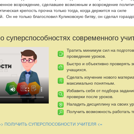
венное возрождение, сделавшее возможным и возрождение политич
тическая крепость прочна только тогда, когда держится на силе
й. Он не только благословил Куликовскую битву, он сделал горазд
-монгольским игом людей. Это не менее важно, чем правильная та
енное войско. К этому добавляется вклад Преподобного Сергия в 
а монастырей и множество его конкретных проявлений.Великие люд
 о суперспособностях современного учи
йствительно велики. И Преподобный Сергий Радонежский один из я
во преподобного Сергия Радонежского в значительной степени по
Тратить минимум сил на подготов
 он внес в нее важнейшие для всего русского национального созна
проведение уроков.
.
Быстро и объективно проверять 
учащихся.
Сделать изучение нового матери
максимально понятным.
Избавить себя от подбора задани
проверки после уроков.
Наладить дисциплину на своих ур
Получить возможность работать т
=> ПОЛУЧИТЬ СУПЕРСПОСОБНОСТИ УЧИТЕЛЯ <=