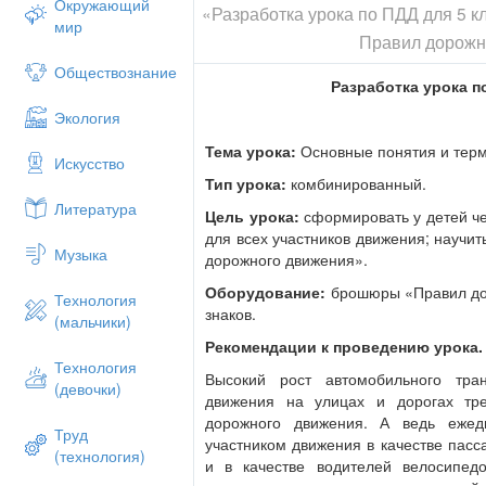
повозок, а также погону животных (24).
Окружающий
«Разработка урока по ПДД для 5 
мир
Более подробно можно остановиться на
Правил дорожн
(разъяснить каждый термин).
Обществознание
Разработка урока по
Особое внимание уделить следующим 
Экология
«Участник дорожного движения» – лиц
участие в процессе движения в качеств
Тема урока:
Основные понятия и тер
Искусство
транспортного средства.
Тип урока:
комбинированный.
«Водитель» – лицо, управляющее каким
Литература
Цель урока:
сформировать у детей чет
погонщик, ведущий по дороге вьючных, 
для всех участников движения; научит
водителю приравнивается обучающий 
Музыка
дорожного движения».
« Пешеход» – лицо, находящееся вне тр
Оборудование:
брошюры «Правил до
производящее на ней работу. К пешехо
Технология
знаков.
передвигающиеся в инвалидных коляска
(мальчики)
мопед, мотоцикл, везущие санки, тележк
Рекомендации к проведению урока.
Технология
«Пешеходный переход» – участок проез
Высокий рост автомобильного тран
(девочки)
5.16.1, 5.16.2 или разметкой 1.14.1-1.
движения на улицах и дорогах тр
пешеходов через дорогу. При отсутстви
дорожного движения. А ведь ежед
Труд
перехода определяется расстоянием межд
участником движения в качестве пасс
(технология)
учащихся ориентироваться в цифровом 
и в качестве водителей велосипед