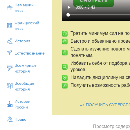
последствиями. Знать и соблюдать дис
Немецкий
должны не только водители всех автомо
язык
и пассажиры. Правила движения – закон 
надо строго выполнять. Правила являю
Французский
Российской Федерации и помогают уста
язык
площадям и другим проездам в городах 
Тратить минимум сил на по
дорогам. Действие Правил распространя
Быстро и объективно пров
История
внутриквартальные проезды жилых масс
Сделать изучение нового 
территориях промышленных предприятий,
Естествознание
понятным.
Соблюдение Правил обязательно для вс
нарушившие Правила, несут ответствен
Избавить себя от подбора 
Всемирная
законодательством. Настоящие Правила 
уроков.
история
включают в себя 24 раздела, вот некото
Наладить дисциплину на св
Общие положения (1).
Всеобщая
Получить возможность рабо
история
Общие обязанности водителей (2).
Обязанности пешеходов (4).
История
=> ПОЛУЧИТЬ СУПЕРСП
России
Обязанности пассажиров (5).
Сигналы светофора и регулировщика (6)
Право
Дополнительные требования к движению
Просмотр содер