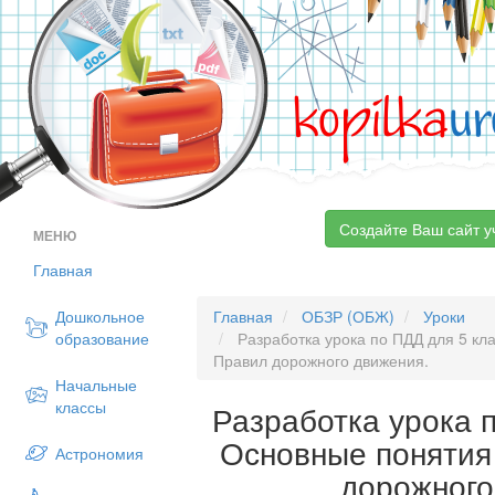
kopilka
ur
Создайте Ваш сайт у
МЕНЮ
Главная
Дошкольное
Главная
ОБЗР (ОБЖ)
Уроки
образование
Разработка урока по ПДД для 5 кл
Правил дорожного движения.
Начальные
классы
Разработка урока 
Основные понятия
Астрономия
дорожного