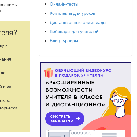
Онлайн-тесты
вление и
я
Комплекты для уроков
ия и развития
Дистанционные олимпиады
теля?
Вебинары для учителей
ии выступает
,
Блиц турниры
я в качестве
ку и
знания
трудах ученых
кой
пешность .
ала
й и их
овится
есс
го, духовно-
оках.
ных
ворчески.
х социальных
ие в молодом
чувства