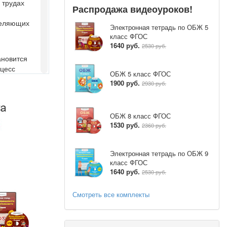
 трудах
Распродажа видеоуроков!
или
деляющих
рактиками при
Электронная тетрадь по ОБЖ 5
, мероприятий
класс ФГОС
ия развивают
1640 руб.
2530 руб.
нских качеств
ановится
оцесс
ОБЖ 5 класс ФГОС
кого,
точно часто
1900 руб.
2930 руб.
з
вечера
.
ьности: часто
 часто – 7%,
их
ОБЖ 8 класс ФГОС
%, никогда –
ие и
1530 руб.
2360 руб.
азвитие у
язи важно
страны и
Электронная тетрадь по ОБЖ 9
нтов
об отсутствии
класс ФГОС
вательных
1640 руб.
2530 руб.
х Силах
в армии, а
тий с
Смотреть все комплекты
рше
иры (92%
ем данная
ка (73%),
т служить в