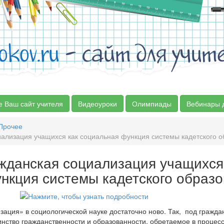
okov.ru
- сайт для учит
е Ваш сайт учителя
Видеоуроки
Олимпиады
Вебинары 
Прочее
ализация учащихся как социальная функция системы кадетского о
ажданская социализация учащихся
нкция системы кадетского образо
ация» в социологической науке достаточно ново. Так, под гражда
нство гражданственности и образованности, обретаемое в процес