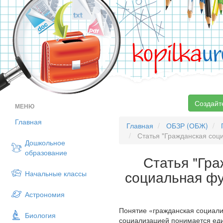
kopilka
ur
Создайт
МЕНЮ
Главная
Главная
ОБЗР (ОБЖ)
Статья "Гражданская соци
Дошкольное
образование
Статья "Гр
социальная фу
Начальные классы
Астрономия
Понятие «гражданская социализ
Биология
социализацией понимается еди