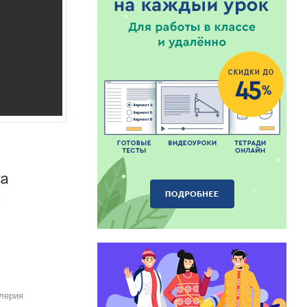
лерия