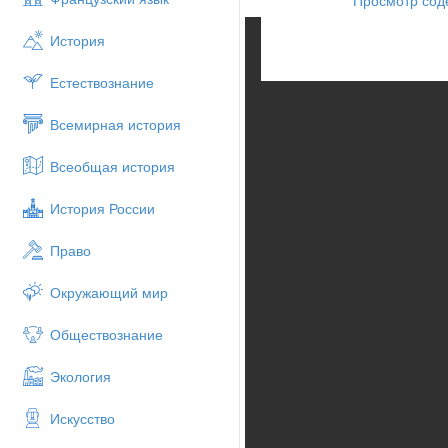
История
Естествознание
Всемирная история
Всеобщая история
История России
Право
Окружающий мир
Обществознание
Экология
Искусство