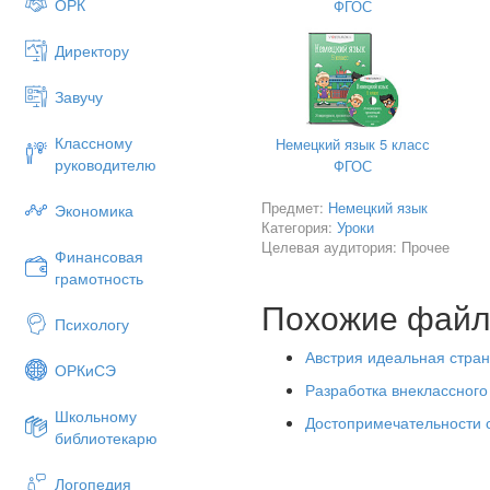
ОРК
ФГОС
c) Komponiste
5…………….. ist die Hauptsehen
Директору
а) der Stephansdom,
Завучу
b) das Brandenburger Tor
c) Franz Schubert
Классному
Немецкий язык 5 класс
руководителю
ФГОС
6 Der Fluβ Österreichs heiß
Предмет:
а) die Elbe
Немецкий язык
Экономика
Категория:
Уроки
b) die Donau
Целевая аудитория: Прочее
Финансовая
c) die Alpen
грамотность
Похожие фай
7 Wie ist das Klima ?
Психологу
а) stark
Австрия идеальная стран
ОРКиСЭ
b) gut
Разработка внеклассного
c) schlecht
Школьному
Достопримечательности 
8 Die Alpen befinden sich ……
библиотекарю
а) im Süden
Логопедия