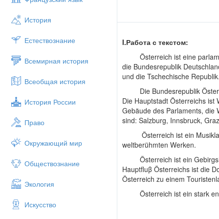
История
Естествознание
I.
Работа
с
текстом
:
Österreich ist eine parlament
Всемирная история
die Bundesrepublik Deutschland
und die Tschechische Republik
Всеобщая история
Die Bundesrepublik Österreic
Die Hauptstadt Österreichs ist
История России
Gebäude des Parlaments, die W
sind: Salzburg, Innsbruck, Graz
Право
Österreich ist ein Musikland.
Окружающий мир
weltberühmten Werken.
Österreich ist ein Gebirgsla
Обществознание
Hauptfluβ Österreichs ist die 
Österreich zu einem Touristenl
Экология
Österreich ist ein stark entwi
Искусство