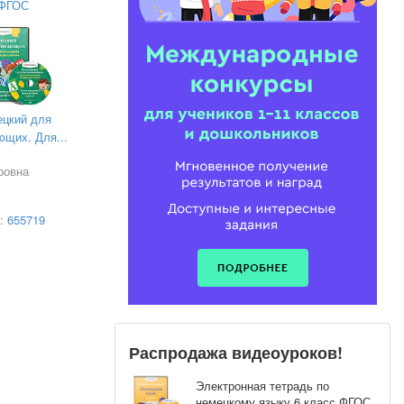
ФГОС
цкий для
ющих. Для...
ровна
а:
655719
Распродажа видеоуроков!
Электронная тетрадь по
немецкому языку 6 класс ФГОС