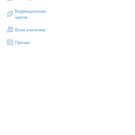
b) im Westen
Коррекционная
c) im Oste
школа
9. Wo liegt Österreich?
Всем учителям
а) im Süden Europas
b) im Westen Europas
Прочее
c) im Osten Europas
10. Was machen die Bundesrepub
а) ein stark entwickeltes Indust
b) die schöne Landschaft und 
c) viele weltberühmten Werken
Aufgabe 1:
Antworten Sie auf 
1. Wo liegt Österreich?
2. Wie viele Nachbarländer hat
3. An welche Länder grenzt Ös