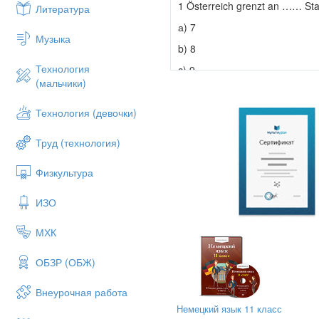
1 Österreich grenzt an …… Sta
Литература
а) 7
Музыка
b) 8
Технология
c) 9
(мальчики)
2 Die Hauptstadt Österreich ist
а) Genf
Технология (девочки)
b) Wien
Труд (технология)
c) Salzburg
Физкультура
3 Österreich hat malerische
а) Landschaft
ИЗО
b) Wissenschaft
МХК
c) Landwirtschaft
4 Viele berühmte ………..lebten 
ОБЗР (ОБЖ)
а) die Wiener Staatsoper
Внеурочная работа
b) die Schüler
Немецкий язык 11 класс