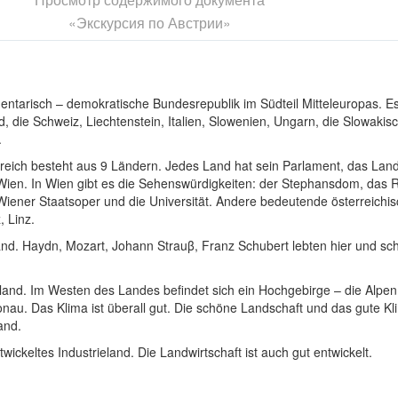
«Экскурсия по Австрии»
arisch – demokratische Bundesrepublik im Südteil Mitteleuropas. Es
, die Schweiz, Liechtenstein, Italien, Slowenien, Ungarn, die Slowakis
.
h besteht aus 9 Ländern. Jedes Land hat sein Parlament, das Landt
 Wien. In Wien gibt es die Sehenswürdigkeiten: der Stephansdom, das 
iener Staatsoper und die Universität. Andere bedeutende österreichis
, Linz.
 Haydn, Mozart, Johann Strauβ, Franz Schubert lebten hier und sch
nd. Im Westen des Landes befindet sich ein Hochgebirge – die Alpen
Donau. Das Klima ist überall gut. Die schöne Landschaft und das gute 
and.
ckeltes Industrieland. Die Landwirtschaft ist auch gut entwickelt.