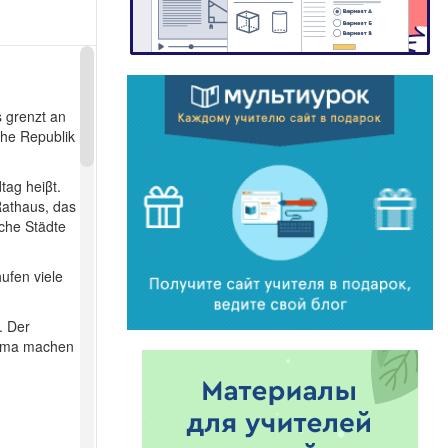
 grenzt an
che Republik
ag heiβt.
Rathaus, das
che Städte
ufen viele
. Der
Klima machen