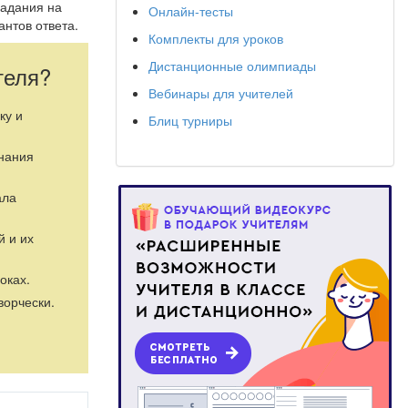
 адания на
Онлайн-тесты
антов ответа.
Комплекты для уроков
Дистанционные олимпиады
теля?
Вебинары для учителей
ку и
Блиц турниры
знания
ала
й и их
оках.
ворчески.