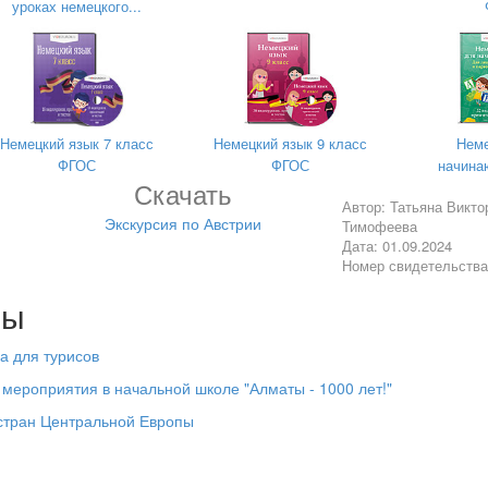
уроках немецкого...
swürdigkeit in Wien.
Немецкий язык 7 класс
Немецкий язык 9 класс
Неме
ФГОС
ФГОС
начина
t…………..
Скачать
Автор: Татьяна Викто
Экскурсия по Австрии
Тимофеева
Дата: 01.09.2024
Номер свидетельств
лы
а для турисов
 мероприятия в начальной школе "Алматы - 1000 лет!"
стран Центральной Европы
…...des Landes.