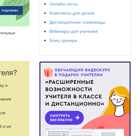
Онлайн-тесты
Комплекты для уроков
Дистанционные олимпиады
Вебинары для учителей
тельных
Блиц турниры
теля?
ку и
знания
ала
й и их