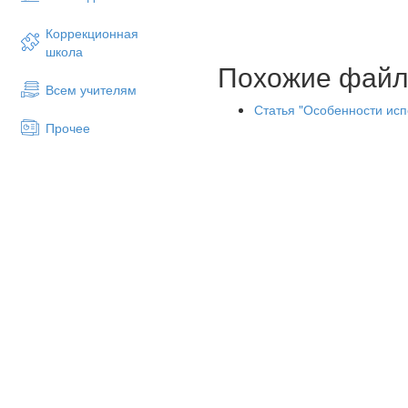
Коррекционная
школа
Похожие фай
Всем учителям
Статья "Особенности исп
Прочее
ВВЕДЕНИЕ …………………
ГЛАВА 1 Требования к вычи
1.1 Понятие математиче
1.2 Критерии и уровни сф
1.3 Рациональность выч
ГЛАВА 2 Рациональные приёмы
2.1. Приемы устных вычислен
изменения компонентов и пр