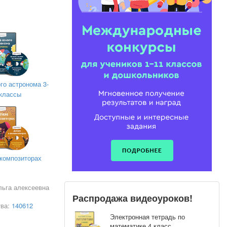
го астронома 3-
 классы
 композиторах
льга алексеевна
Распродажа видеоуроков!
тва:
140612
Электронная тетрадь по
математике 4 класс