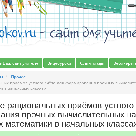
okov.ru
- сайт для учит
е Ваш сайт учителя
Видеоуроки
Олимпиады
Вебинары 
сы
Прочее
ных приёмов устного счёта для формирования прочных вычислит
ки в начальных классах
е рациональных приёмов устного
ания прочных вычислительных н
х математики в начальных класса