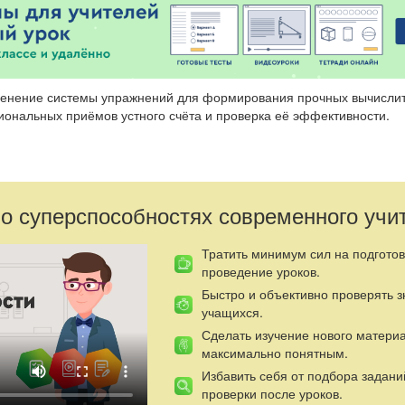
именение системы упражнений для формирования прочных вычисли
иональных приёмов устного счёта и проверка её эффективности.
 навыкам учащихся.
ний и их применение.
 о суперспособностях современного учи
Тратить минимум сил на подготов
проведение уроков.
Быстро и объективно проверять 
учащихся.
Сделать изучение нового матери
максимально понятным.
Избавить себя от подбора задани
проверки после уроков.