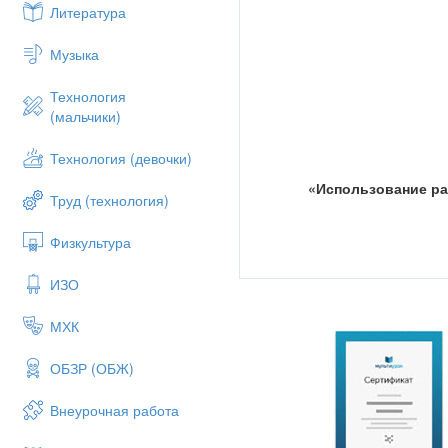
Литература
Музыка
Технология
(мальчики)
Технология (девочки)
«Использование ра
Труд (технология)
Физкультура
ИЗО
МХК
Костиковой Ольги Алексеевн
учителя начальных классов
ОБЗР (ОБЖ)
МОУ средней общеобразоват
Внеурочная работа
школы №3 г. Ростова