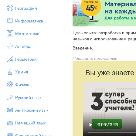
География
Информатика
Цель опыта: разработка и пр
Математика
навыков с использованием рац
Алгебра
Введение.
Требования к вычислительным
Показать полностью
Геометрия
Рациональные приёмы вычисле
Вы уже знаете
Химия
Заключение.
Приложение.
Физика
Русский язык
Английский язык
Немецкий язык
Французский язык