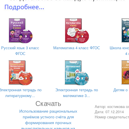
вна,
Русский язык 3 класс
Математика 4 класс ФГОС
Школа юно
тегории,
ФГОС
4
 СОШ № 13
тегории
Электронная тетрадь по
Электронная тетрадь по
Детям о
литературному...
математике 3...
Скачать
Автор: костикова о
Использование рациональных
Дата: 07.12.2014
приёмов устного счёта для
Номер свидетельс
формирования прочных
вычислительных навыков на