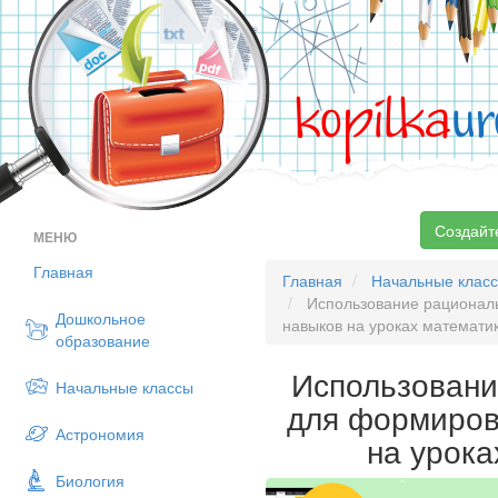
kopilka
ur
Создайт
МЕНЮ
Главная
Главная
Начальные клас
Использование рациональ
Дошкольное
навыков на уроках математи
образование
Использовани
Начальные классы
для формиров
Астрономия
на урока
Биология