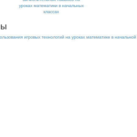
уроках математики в начальных
классах
лы
ользования игровых технологий на уроках математике в начальной
Ярославль, 2011
СОДЕРЖАНИЕ
……………………………………………… 3
слительным навыкам учащихся …………. .6
ских навыков……………………………… …..6
ормированности навыка……………………..7
ислений……………………………………........9
 вычислений и их применение…...........11
ий, основанные на изменении результата действий в зависимости о
иёмы основанные на законах и свойствах арифметических