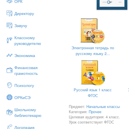
ОРК
Директору
Завучу
Научный руководитель:
Аракчеева Светлана Алексее
Классному
методист ГЦРО
руководителю
Электронная тетрадь по
высшей квалификационной ка
русскому языку 2...
Экономика
зам. директора по УВР МОУ
Финансовая
высшей квалификационной ка
грамотность
Психологу
Русский язык 1 класс
ФГОС
ОРКиСЭ
Предмет:
Начальные классы
Школьному
Категория:
Прочее
библиотекарю
Целевая аудитория: 4 класс.
Урок соответствует ФГОС
Логопедия