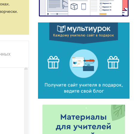
оках.
ворчески.
очных