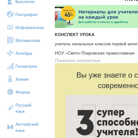
Биология
География
Информатика
КОНСПЕКТ УРОКА
Математика
учитель начальных классов первой кате
НОУ «Свято-Покровская православная
Алгебра
Показать полностью
классическая гимназия г. Саратова»
Геометрия
Тарасова Лариса Владимировна
Вы уже знаете о 
Химия
Урок № 26
современно
Тема. Великий круговорот жизни
Физика
А.А. Плешаков Окружающий мир. 3 к
Русский
Тип:
урок открытия новых знаний (для 
язык
гимназии).
Цель урока:
дать учащимся представлен
Английский
основных звеньях. Расширить знания де
язык