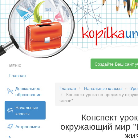
kopilka
ur
Создайте Ваш сайт у
МЕНЮ
Главная
Дошкольное
Главная
Начальные классы
Уро
образование
Конспект урока по предмету окруж
жизни"
Начальные
классы
Конспект уро
окружающий мир "
Астрономия
жи