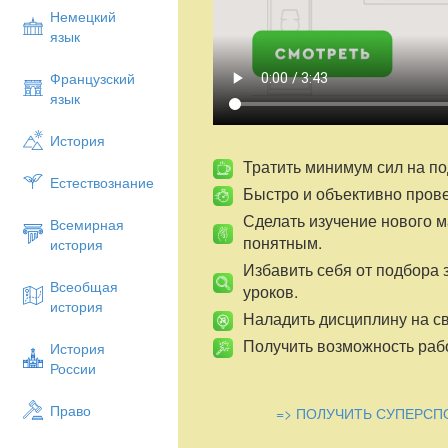
Задачи:
Немецкий
Образовательная задача:
познакомит
язык
«организмы-производители», «организм
разрушители»; установить взаимосвязь 
Французский
определить место человека в окружающ
язык
природу человека.
История
Воспитательная задача:
воспитывать 
природе, уважительное отношение к про
Тратить минимум сил на по
Естествознание
традициям и обычаям православного че
Быстро и объективно пров
Развивающая задача:
развивать мышле
Сделать изучение нового 
Всемирная
учащихся; обучать составлению схем, у
понятным.
история
обобщать и формулировать самостоятел
Избавить себя от подбора 
умения в новую ситуацию.
Всеобщая
уроков.
Ход урока.
история
Наладить дисциплину на св
Организационный момент
Получить возможность рабо
История
Вступительное слово учителя.
России
Сегодня к нам на урок пришел профессо
Право
=> ПОЛУЧИТЬ СУПЕРСП
нового об окружающем мире.
Мудрый профессор предлагает нам вспо