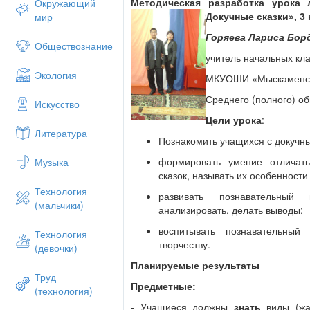
Учебник:
Л.Ф. Климанова, В.Г. Горецкий
Методическая разработка урока 
Окружающий
М.В. Бойкина « Литературное чтение» 3 
Докучные сказки», 3 
мир
Необходимое техническое оборудова
Горяева Лариса Бор
Обществознание
языка» С.И. Ожегова, плакат «Жанры ус
учитель начальных кл
компьютер, проектор, интерактивная до
Экология
чтение»
МКУОШИ «Мыскаменск
Структура и ходурока
Среднего (полного) о
Искусство
. Организационный момент.
Цели урока
:
Литература
. Речевая разминка
Познакомить учащихся с докучн
. Проверка домашнего задания
. Физкультминутка
формировать умение отличать
Музыка
. Самоопределение к учебной дея
сказок, называть их особенности
. Работа над новой темой
Технология
развивать познавательный
. Осмысление и закрепление пол
(мальчики)
анализировать, делать выводы;
. Рефлексия учебной деятельност
. Оценивание
воспитывать познавательный
Технология
. Итог урока.
творчеству.
(девочки)
. Домашнее задание.
Планируемые результаты
Труд
Ход урока
Предметные:
(технология)
I. Организационный момент.
- Учащиеся должны
знать
виды (жа