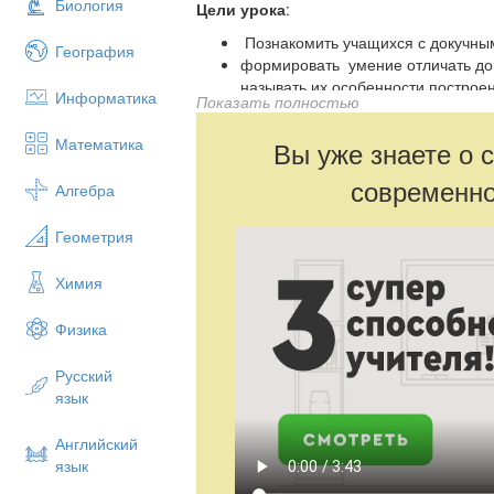
Биология
Цели урока
:
Познакомить учащихся с докучным
География
формировать умение отличать доку
называть их особенности построе
Информатика
Показать полностью
развивать познавательный интере
делать выводы;
Математика
Вы уже знаете о 
воспитывать познавательный интер
современно
Планируемые результаты
Алгебра
Предметные:
Геометрия
- Учащиеся должны
знать
виды (жанры
отличать докучные сказки от других видо
Химия
сочинять сказку с опорой на их особенно
русских народных песен.
Физика
Метапредметные:
Русский
Коммуникативные УУД
:
язык
- доносить свою позицию до других:
офо
высказывать
свою точку зрения и пыта
Английский
язык
- слушать других, пытаться принимать д