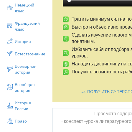
изменить свою точку зрения;
Немецкий
Регулятивные УУД
язык
Совместно с учителем обнаруживать и 
Тратить минимум сил на по
Французский
Быстро и объективно пров
Рефлексивные
умения
:
осмыслить прак
язык
недостаточно имеющихся знаний.
Сделать изучение нового 
понятным.
История
Оценочные
умения:
сравнивать получе
задачей; оценивать свою деятельность н
Избавить себя от подбора 
Естествознание
уроков.
Познавательные УУД
:
Наладить дисциплину на св
Общеучебные действия
:
умение строи
Всемирная
форме по вопросам; извлекать необхо
Получить возможность рабо
история
Логические действия
:
перерабатыват
Всеобщая
выводы
на основе обобщения знаний; у
история
=> ПОЛУЧИТЬ СУПЕРСП
рассуждений
Личностные:
формирование позитивно
История
России
Тип урока:
урок сообщения новых знан
Просмотр содер
Формы работы учащихся:
индивидуаль
«конспект -урока литературного
Право
работа с учебником, словарём, работа н