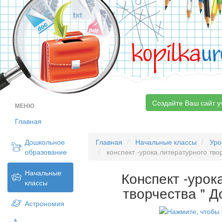
kopilka
ur
Создайте Ваш сайт у
МЕНЮ
Главная
Дошкольное
Главная
Начальные классы
Уро
образование
конспект -урока литературного твор
Начальные
Конспект -урок
классы
творчества " Д
Астрономия