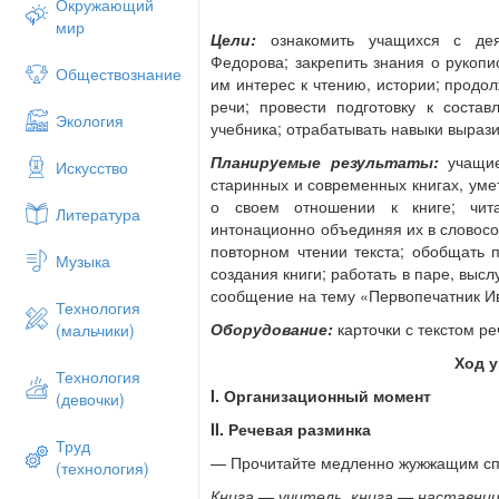
Окружающий
мир
Цели:
ознакомить учащихся с дея
Федорова; закрепить знания о рукопи
Обществознание
им интерес к чтению, истории; продо
речи; провести подготовку к соста
Экология
учебника; отрабатывать навыки вырази
Планируемые результаты:
учащи
Искусство
старинных и современных книгах, умет
о своем отношении к книге; чит
Литература
интонационно объединяя их в словосо
повторном чтении текста; обобщать
Музыка
создания книги; работать в паре, высл
сообщение на тему «Первопечатник И
Технология
Оборудование:
карточки с текстом р
(мальчики)
Ход 
Технология
I. Организационный момент
(девочки)
II. Речевая разминка
Труд
— Прочитайте медленно жужжащим сп
(технология)
Книга — учитель, книга — наставниц