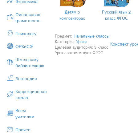
Экономика
— Какие главные мысли заключены в 
Детям о
Русский язык 2
Финансовая
— Как автор называет книгу?
композиторах
класс ФГОС
грамотность
III. Повторение пройденного
Психологу
— С какими книгами мы познакомилис
Предмет:
Начальные классы
книгами Древней Руси.)
Категория:
Уроки
Конспект уро
ОРКиСЭ
Целевая аудитория: 3 класс.
— Как выглядели рукописные книги?
Урок соответствует ФГОС
— Кто их обычно писал и переписыва
Школьному
библиотекарю
— О чем рассказывалось в летописях?
— До какого времени рукописные к
Логопедия
России?
Коррекционная
— Когда в нашей стране появилась пе
школа
IV. Работа по теме урока
Всем
— Сегодня вы узнаете, как печаталис
учителям
с. 8—9.
Что вы видите на этих страницах? (
Ст
Прочее
на станках; памятник.) Как
вы думае