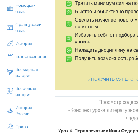
Тратить минимум сил на по
Немецкий
Быстро и объективно пров
язык
Сделать изучение нового 
Французский
понятным.
язык
Избавить себя от подбора 
уроков.
История
Наладить дисциплину на св
Естествознание
Получить возможность рабо
Всемирная
история
=> ПОЛУЧИТЬ СУПЕРСП
Всеобщая
история
Просмотр содер
История
«Конспект урока литературное
России
Федо
Право
Урок 4. Первопечатник Иван Федоро