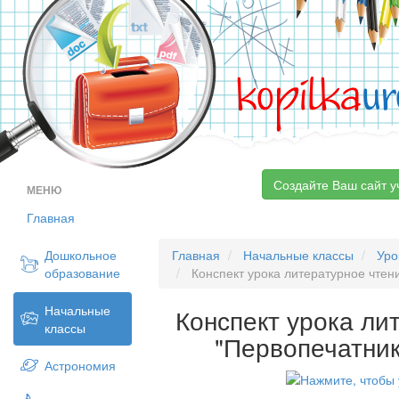
kopilka
ur
Создайте Ваш сайт у
МЕНЮ
Главная
Дошкольное
Главная
Начальные классы
Уро
образование
Конспект урока литературное чтен
Начальные
Конспект урока ли
классы
"Первопечатни
Астрономия