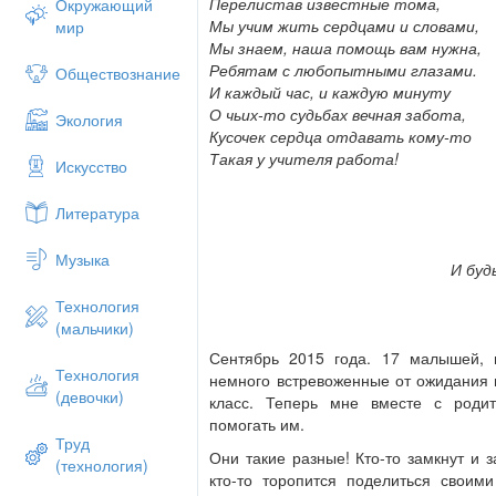
Для достижения данной цели я определ
Перелистав известные тома,
Окружающий
Мы учим жить сердцами и словами,
мир
добиться, чтобы нравственные це
Мы знаем, наша помощь вам нужна,
жизни;
Ребятам с любопытными глазами.
Обществознание
воспитывать сознательное отноше
И каждый час, и каждую минуту
самообразованию;
О чьих-то судьбах вечная забота,
Экология
воспитывать толерантность, пони
Кусочек сердца отдавать кому-то
желание оказывать помощь друг д
Такая у учителя работа!
Искусство
создавать условия, в которых могу
личности ребенка;
Литература
оказание помощи ребенку в преод
деятельности, формирование сам
Музыка
И буд
В своей работе с детьми я руководству
Технология
(мальчики)
Все дети талантливы.
Ищи истину вместе с ребенком.
Сентябрь 2015 года. 17 малышей, 
Технология
Плох не ребенок, плох его поступ
немного встревоженные от ожидания 
(девочки)
Учи других и учись сам.
класс. Теперь мне вместе с роди
В каждом ребенке чудо, ожидай е
помогать им.
Труд
Они такие разные! Кто-то замкнут и з
(технология)
кто-то торопится поделиться свои
В своей работе стараюсь использовать 