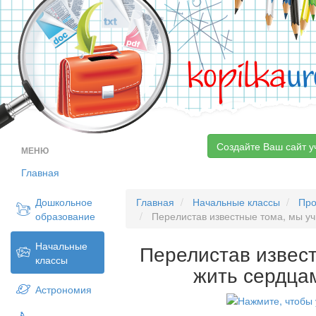
kopilka
ur
Создайте Ваш сайт у
МЕНЮ
Главная
Дошкольное
Главная
Начальные классы
Про
образование
Перелистав известные тома, мы уч
Начальные
Перелистав извес
классы
жить сердца
Астрономия