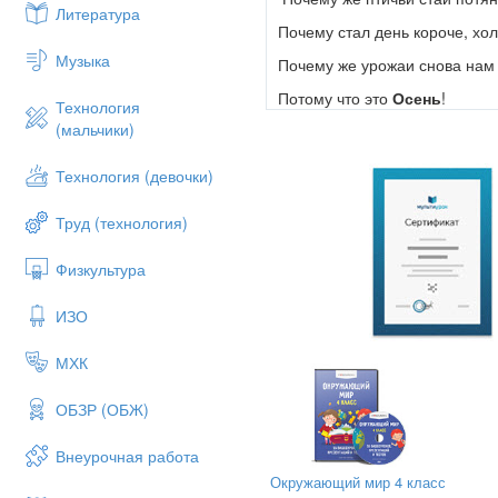
Литература
Почему стал день короче, хо
Музыка
Почему же урожаи снова нам
Потому что это
Осень
!
Технология
(мальчики)
Все Вместе: Снова
Осень к н
Здравствуйте гости дорогие,
Технология (девочки)
радостной, потому что она п
Труд (технология)
А вот вам веселая загадка,
Физкультура
Отгадка у ней очень сладка.
ИЗО
Начинается на «Я», и кончает
И на каждой ветке детки, детк
МХК
+ Правильно! Это яблоня, а д
ОБЗР (ОБЖ)
А ведь мы с вами собрались, 
В нашей стране люди любят
Внеурочная работа
Яблочный Спас. В этот день 
Окружающий мир 4 класс