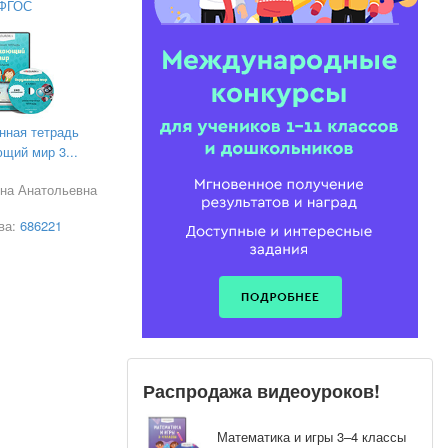
ФГОС
х мира. Это
тся лучшим
нная тетрадь
щий мир 3...
нна Анатольевна
ва:
686221
 бактерий и
Распродажа видеоуроков!
Математика и игры 3–4 классы