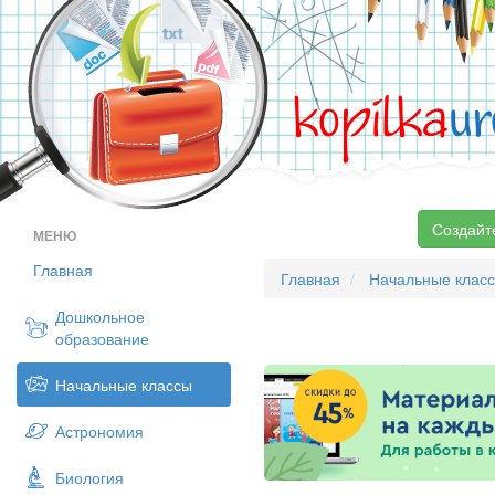
kopilka
ur
Создайт
МЕНЮ
Главная
Главная
Начальные клас
Дошкольное
образование
Начальные классы
Астрономия
Биология