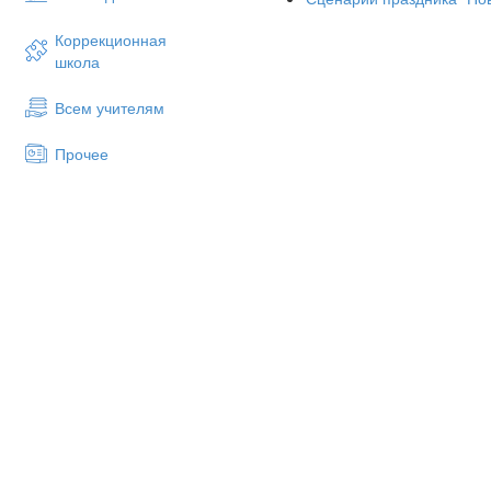
2совет:
Коррекционная
Яблоки богаты и витамином 
школа
предпочтение «Антоновке» 
после сбора урожая. А вот им
Всем учителям
СЛАЙД 4
Прочее
В яблоках содержится железо
но оно полностью усваиваетс
чем в красных и желтых.
Физ.минутка
Мы по саду погуляем (марши
Яблочки пособираем (имитир
Будем яблочки считать (движ
1, 2, 3, 4, 5. (счёт пальчиков)
Станем быстро все в кружок (п
Соберём всё в кузовок. ("тар
Интересные факты