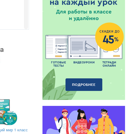
т веселой и
 августа –
ком лета.
й мир 1 класс