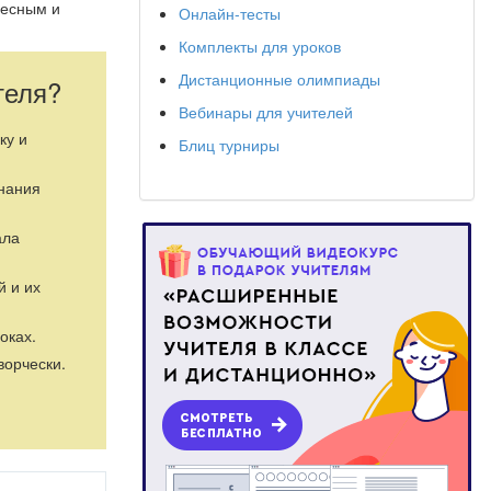
ресным и
Онлайн-тесты
Комплекты для уроков
Дистанционные олимпиады
теля?
Вебинары для учителей
ку и
Блиц турниры
знания
ала
й и их
оках.
ворчески.