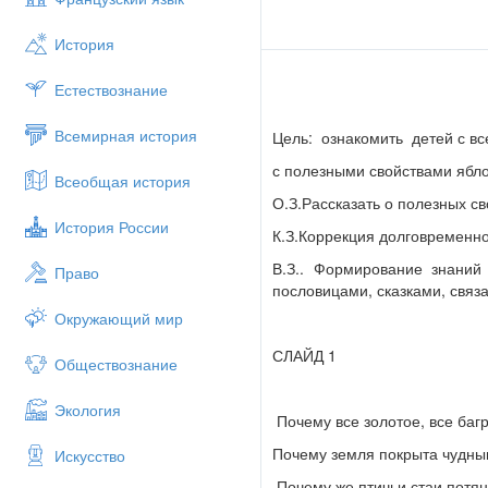
История
Естествознание
Всемирная история
Цель: ознакомить детей с в
с полезными свойствами ябло
Всеобщая история
О.З.Рассказать о полезных св
История России
К.З.Коррекция долговременн
В.З.. Формирование знаний
Право
пословицами, сказками, связ
Окружающий мир
СЛАЙД 1
Обществознание
Экология
Почему все золотое, все баг
Почему земля покрыта чудн
Искусство
Почему же птичьи стаи потян