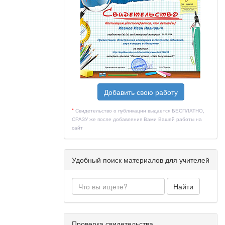
шает работу
о переносят
зрываются»,
Добавить свою работу
*
Свидетельство о публикации выдается БЕСПЛАТНО,
естно, что
СРАЗУ же после добавления Вами Вашей работы на
 оказывают
сайт
Удобный поиск материалов для учителей
Найти
Проверка свидетельства