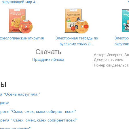
окружающий мир 4...
мечать
Всемирный день яблока.
Его отмечают во многих страна
я!
, но и очень полезные. Яблоки богаты витаминами и считаю
рхеологические открытия
Электронная тетрадь по
Электро
не нужен», - гласит пословица
русскому языку 3...
окружаю
Скачать
Автор: Испирьян А
ра
Праздник яблока
Дата: 20.05.2026
Номер свидетельст
око в день, чтобы обеспечить организму естественную защиту от
лы
а "Осень наступила "
дника
реля "Смех, смех, смех собирает всех!"
реля " Смех, смех, смех собирает всех!"
огодняя сказка"