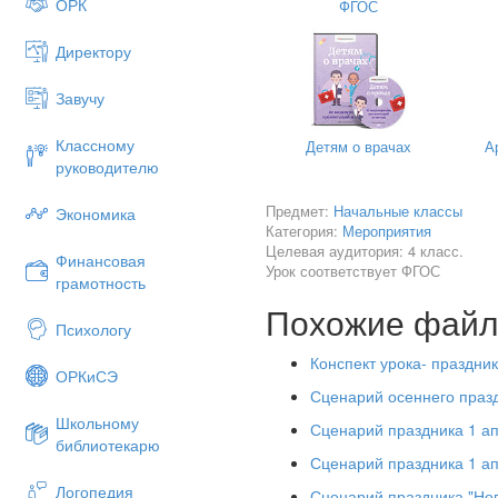
ОРК
ФГОС
СЛАЙД 2
А 21 октября в принято от
Директору
праздник красок, вкуса, урожа
Завучу
Яблоки не только вкусные
естественным лекарством.
Классному
Детям о врачах
А
«
Яблоко в день – и доктор 
руководителю
СЛАЙД 3
Предмет:
Начальные классы
Экономика
А вот что нам советуют докто
Категория:
Мероприятия
Целевая аудитория: 4 класс.
1совет :
Финансовая
Урок соответствует ФГОС
грамотность
Достаточно съедать одно ябл
Похожие фай
вирусов.
Психологу
Конспект урока- праздник
ОРКиСЭ
Сценарий осеннего праз
Школьному
Сценарий праздника 1 ап
библиотекарю
Сценарий праздника 1 ап
Логопедия
Сценарий праздника "Нов