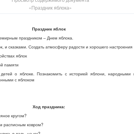
«Праздник яблока»
Праздник яблок
семирным праздником – Днем яблока.
к, и сказками. Создать атмосферу радости и хорошего настроения
ойствах яблок
ой памяти
 детей о яблоке. Познакомить с историей яблони, народными 
анными с яблоком
Ход праздника:
ряное кругом?
ым расписным ковром?
улись в даль, на юг?