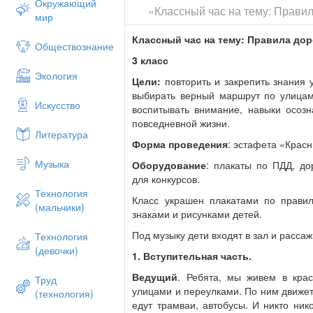
Окружающий
«Классный час на тему: Прави
Признаться честно, я не знаю,
мир
Где мне дорогу перейти.
Классный час на тему: Правила до
Обществознание
Ребята, вы мне помогите
3 класс
И, если можно, расскажите,
Экология
Цели:
повторить и закрепить знания 
Дорогу как переходить,
выбирать верный маршрут по улицам 
Искусство
воспитывать внимание, навыки осозн
Чтоб под трамвай не угодить!
повседневной жизни.
Литература
Ведущий.
Наши дети уже знаком
Форма проведения
: эстафета «Крас
дорожного движения. Они тебе, Не
Музыка
улицах большого города.
Оборудование
: плакаты по ПДД, до
для конкурсов.
2. Выступление учеников.
Технология
Класс украшен плакатами по прави
Выходят дети, в руках держат дор
(мальчики)
знаками и рисунками детей.
Дети
(поочерёдно).
Под музыку дети входят в зал и рассаж
Технология
1. С площадей и перекрестков
(девочки)
1. Вступительная часть.
С высоты глядит в упор
Ведущий
. Ребята, мы живем в кра
Труд
С виду грозный и серьезный
улицами и переулками. По ним движет
(технология)
едут трамваи, автобусы. И никто ник
Очень важный светофор.