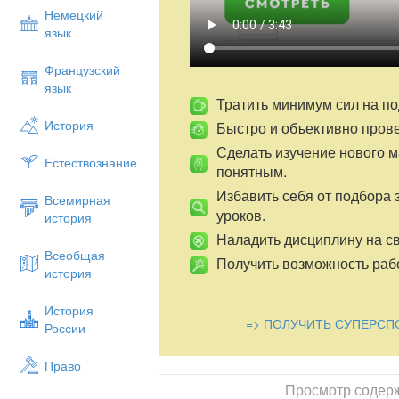
что есть четкие и строгие правил
Немецкий
Перейти с одной стороны улицы н
язык
этом три сигнала светофора: зеле
следит регулировщик. Он управля
Французский
палочка - жезл.
язык
Тратить минимум сил на по
Дети, к нам прибыл гость из сказо
История
Быстро и объективно пров
появится. (Входит Незнайка). Вы у
Сделать изучение нового 
Дети.
Незнайка!
Естествознание
понятным.
Ведущий
. Но Незнайка чем-то см
Избавить себя от подбора 
тобой случилось?
Всемирная
уроков.
история
Незнайка.
Наладить дисциплину на св
Попав в большой и шумный город,
Всеобщая
Получить возможность рабо
история
Я растерялся, я пропал.
Не зная знаков светофора,
История
=> ПОЛУЧИТЬ СУПЕРСП
России
Чуть под машину не попал!
Кругом машины и трамваи,
Право
То вдруг автобус на пути.
Просмотр содер