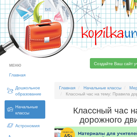
kopilka
ur
Создайте Ваш сайт у
МЕНЮ
Главная
Дошкольное
Главная
Начальные классы
Мер
образование
Классный час на тему: Правила до
Начальные
Классный час н
классы
дорожного дв
Астрономия