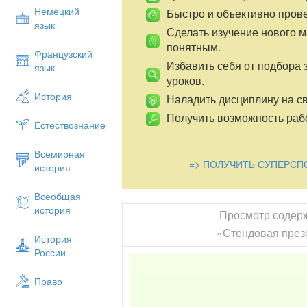
Немецкий
Быстро и объективно пров
язык
Сделать изучение нового 
понятным.
Французский
Избавить себя от подбора 
язык
уроков.
История
Наладить дисциплину на св
Получить возможность рабо
Естествознание
Всемирная
=> ПОЛУЧИТЬ СУПЕРСП
история
Всеобщая
история
Просмотр содер
«Стендовая през
История
России
Право