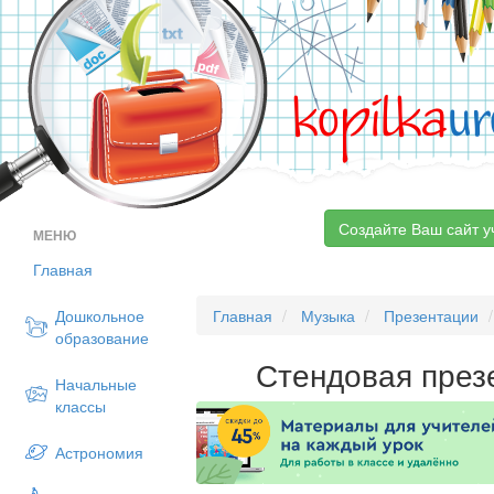
kopilka
ur
Создайте Ваш сайт у
МЕНЮ
Главная
Дошкольное
Главная
Музыка
Презентации
образование
Стендовая през
Начальные
классы
Астрономия