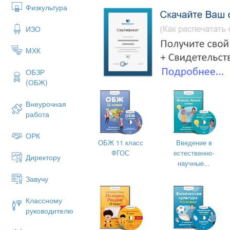
Физкультура
ИЗО
МХК
ОБЗР
(ОБЖ)
Внеурочная
работа
ОРК
ОБЖ 11 класс
Введение в
ФГОС
естественно-
Директору
научные...
Завучу
Классному
руководителю