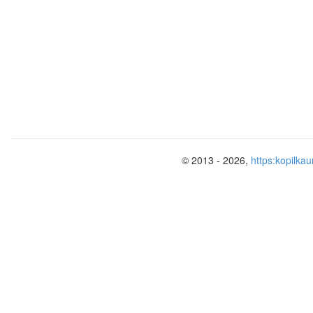
древности. А рождение произошло в с
тысячи лет назад. Она словно жи
времени эволюционировала - развива
неизвестно. Но по мнению некоторых
являются древние
кифары
.
Инструмент - кифара начала рас
Средиземного моря, ближе к 3-му тыс
© 2013 - 2026,
https:kopilkau