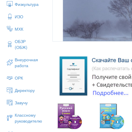
Физкультура
ИЗО
МХК
ОБЗР
(ОБЖ)
Внеурочная
работа
ОРК
Директору
Завучу
Классному
руководителю