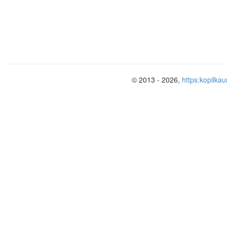
© 2013 - 2026,
https:kopilkau
«Метель»
— сюита композитора Георг
году на основе его же музыки к фильм
1964 года.
1 «Тройка»
2 «Вальс»
3 «Весна и осень»
4 «Романс»
5 «Пастораль»
6 «Военный марш»