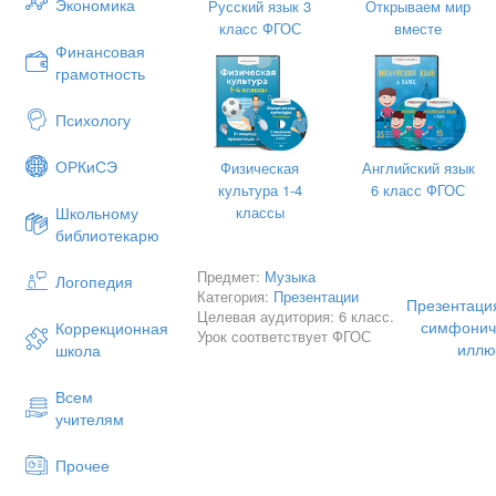
Экономика
Русский язык 3
Открываем мир
класс ФГОС
вместе
Финансовая
грамотность
Образы симфонической музыки.
«Метель». Музыкальные иллюстр
Психологу
ОРКиСЭ
Физическая
Английский язык
культура 1-4
6 класс ФГОС
классы
Школьному
библиотекарю
Предмет:
Музыка
Логопедия
Категория:
Презентации
Презентация
Целевая аудитория: 6 класс.
симфониче
Коррекционная
Урок соответствует ФГОС
иллю
школа
Всем
учителям
Повесть Пушкина «Метель» была напис
Прочее
стал последним произведением прозаи