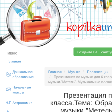
kopilka
ur
Создайте Ваш сайт у
МЕНЮ
Главная
Дошкольное
Главная
Музыка
Презентации
образование
Презентация по музыке для 6 кла
музыки."Метель". Музыкальные иллюст
Начальные
классы
Презентация п
класса.Тема: Обр
Астрономия
музыки."Метел