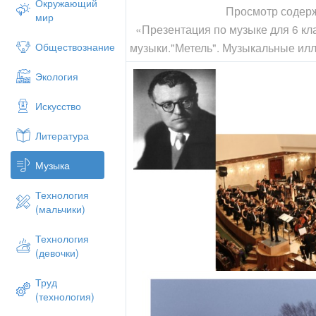
Окружающий
Просмотр содер
мир
«Презентация по музыке для 6 к
музыки."Метель". Музыкальные илл
Обществознание
Экология
Искусство
Литература
Музыка
Технология
(мальчики)
Технология
(девочки)
Труд
(технология)