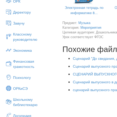
ОРК
3.
Не простые мы детишки,
Электронная тетрадь по
О
Директору
Мы - выпускники!
информатике 8...
Непоседы, шалунишки,
Предмет:
Музыка
Завучу
Категория:
Мероприятия
Ох, как быстро подросли!
Целевая аудитория: Дошкольника
Классному
4.
Сегодня мы – выпускники
Урок соответствует ФГОС
руководителю
Прощай, наш детский сад
Похожие фай
Экономика
Нам мамы купят дневники
Сценарий "До свидания, д
Учебники, тетради!
Финансовая
Сценарий выпускного пра
грамотность
5.
Сегодня мы – выпускники
СЦЕНАРИЙ ВЫПУСКНОГО П
Не просто дошколята.
Психологу
Сценарий выпускного в
Нас ждут весёлые звонки
ОРКиСЭ
сценарий выпускного пра
И новые ребята!
6.
Наш сад – волшебный ок
Школьному
библиотекарю
Пять лет мы в плаванье х
Мы знаем, он на счастье 
Логопедия