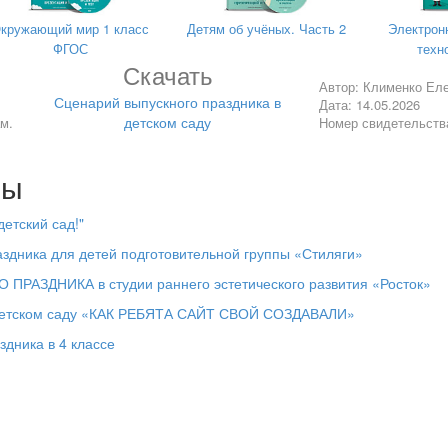
кружающий мир 1 класс
Детям об учёных. Часть 2
Электрон
ФГОС
техно
Скачать
Автор: Клименко Ел
Сценарий выпускного праздника в
Дата: 14.05.2026
детском саду
м.
Номер свидетельств
,
ик!
лы
,
етский сад!"
здника для детей подготовительной группы «Стиляги»
,
РАЗДНИКА в студии раннего эстетического развития «Росток»
 детском саду «КАК РЕБЯТА САЙТ СВОЙ СОЗДАВАЛИ»
здника в 4 классе
еан,
одили,
дан,