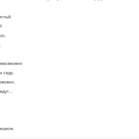
истый
!
ро,
.
невозможно
м саду,
ревожно,
 идут…
пешили,