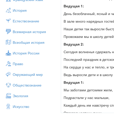
Ведущая 1:
История
День безоблачный, ясный и ч
Естествознание
В зале много нарядных гостей
Наши детки так выросли быст
Всемирная история
Провожаем мы в школу детей
Всеобщая история
Ведущая 2:
Сегодня волненья сдержать 
История России
Последний праздник в детско
Право
На сердце у нас и тепло, и т
Окружающий мир
Ведь выросли дети и в школу
Ведущая 1:
Обществознание
Мы заботами детскими жили,
Экология
Подрастали у нас малыши,
Каждый день им навстречу с
Искусство
Отдавая частицу души.