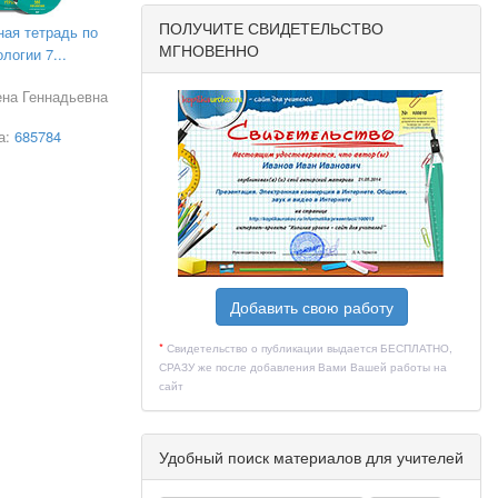
ПОЛУЧИТЕ СВИДЕТЕЛЬСТВО
ная тетрадь по
МГНОВЕННО
логии 7...
ена Геннадьевна
а:
685784
Добавить свою работу
*
Свидетельство о публикации выдается БЕСПЛАТНО,
СРАЗУ же после добавления Вами Вашей работы на
сайт
Удобный поиск материалов для учителей