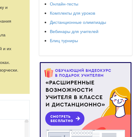
Онлайн-тесты
ку и
Комплекты для уроков
знания
Дистанционные олимпиады
Вебинары для учителей
ала
Блиц турниры
й и их
оках.
ворчески.