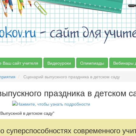
okov.ru
- сайт для учит
е Ваш сайт учителя
Видеоуроки
Олимпиады
Вебинары 
приятия
Сценарий выпускного праздника в детском саду
ыпускного праздника в детском с
Выпускной в детском саду"
 о суперспособностях современного учи