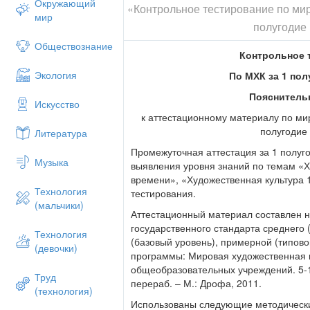
Окружающий
«Контрольное тестирование по мир
2.Какая черта НЕ характерна для ст
мир
полугодие 
А) увеличение масштабов, массивность,
Обществознание
Б) создание нарочито искривленного пр
Контрольное 
В) обилие украшений, скульптур, зеркал
Экология
По МХК за 1 пол
Г) ориентирование на античную ордерн
Пояснитель
Искусство
соразмерность композиции.
к аттестационному материалу по мир
3. Наиболее яркий представитель жи
полугодие 
Литература
А) П.П.Рубенс Б) Н.Пуссен В) В.
Промежуточная аттестация за 1 полуг
Музыка
выявления уровня знаний по темам «Х
4. Рембрандт Харменс ван Рейн, Фра
времени», «Художественная культура 
являются представителями:
Технология
тестирования.
А) изобразительного искусства барокко
(мальчики)
Аттестационный материал составлен 
Б) изобразительного искусства классиц
государственного стандарта среднего
Технология
(базовый уровень), примерной (типов
В) реалистической живописи Голландии
(девочки)
программы: Мировая художественная 
Г) художниками-передвижниками
общеобразовательных учреждений. 5-11 
Труд
перераб. – М.: Дрофа, 2011.
5. Кто НЕ является представителем 
(технология)
Использованы следующие методическ
А) Йозеф Гайдн Б) Фр