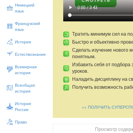
Дрофа, 2013
Немецкий
Структура аттестационной работы:
язык
Данное тестирование охватывает матер
Французский
культуре нового времени и художественн
язык
1 вариант. На выполнение работы - 45 
Тратить минимум сил на по
частей
Быстро и объективно пров
История
1 часть – 18 вопросов (с1по 18 вопросы)
Сделать изучение нового 
2 часть – 2 вопроса (19, 20) – конструк
Естествознание
понятным.
3 часть – 1 вопрос (21) – творческое за
Избавить себя от подбора 
Всемирная
уроков.
история
Наладить дисциплину на св
ТЕСТ
Всеобщая
Получить возможность рабо
1 часть
история
История
=> ПОЛУЧИТЬ СУПЕРСП
1.Художественный стиль, который п
России
морякам, называвшим так бракован
формы:
Право
А) рококо Б) барокко В) клас
Просмотр содер