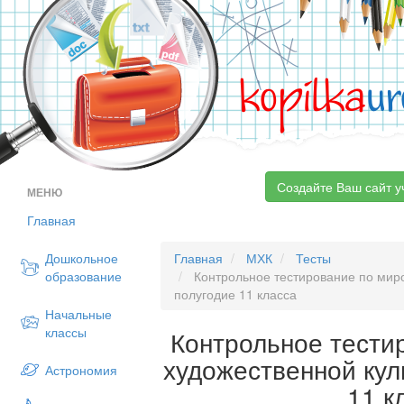
kopilka
ur
Создайте Ваш сайт у
МЕНЮ
Главная
Дошкольное
Главная
МХК
Тесты
образование
Контрольное тестирование по миро
полугодие 11 класса
Начальные
классы
Контрольное тести
художественной кул
Астрономия
11 к