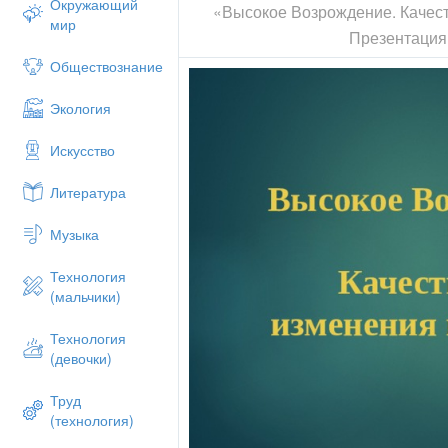
Окружающий
«Высокое Возрождение. Качес
мир
Презентация
Обществознание
Экология
Искусство
Литература
Музыка
Технология
(мальчики)
Технология
(девочки)
Труд
(технология)