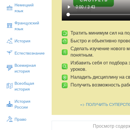
Немецкий
язык
Французский
язык
Тратить минимум сил на по
Быстро и объективно пров
История
Сделать изучение нового 
Естествознание
понятным.
Избавить себя от подбора 
Всемирная
уроков.
история
Наладить дисциплину на св
Всеобщая
Получить возможность рабо
история
История
=> ПОЛУЧИТЬ СУПЕРСП
России
Право
Просмотр содер