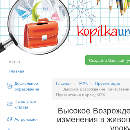
kopilka
ur
Создайте Ваш сайт у
МЕНЮ
Главная
Дошкольное
Главная
МХК
Презентации
образование
Высокое Возрождение. Качественн
Презентация к уроку МХК
Начальные
классы
Высокое Возрожде
изменения в живоп
Астрономия
урок