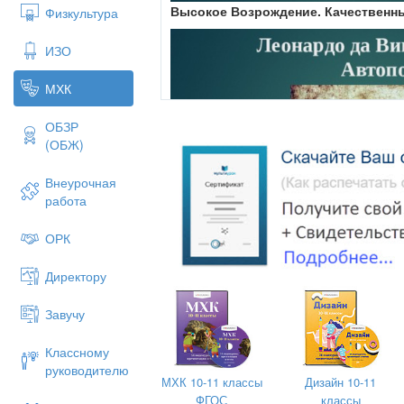
Высокое Возрождение.
Качественн
Физкультура
ИЗО
МХК
ОБЗР
(ОБЖ)
Внеурочная
работа
ОРК
Директору
Завучу
Классному
руководителю
МХК 10-11 классы
Дизайн 10-11
Леонардо да Винчи (1452-1515)
Авт
ФГОС
классы