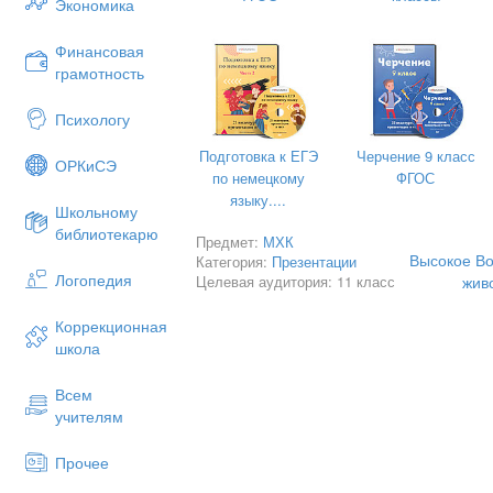
Экономика
Финансовая
грамотность
Психологу
Подготовка к ЕГЭ
Черчение 9 класс
ОРКиСЭ
по немецкому
ФГОС
языку....
Школьному
библиотекарю
Предмет:
МХК
Высокое Во
Категория:
Презентации
Логопедия
Целевая аудитория: 11 класс
жив
Коррекционная
школа
Всем
учителям
Леонардо да Винчи. Мадонна с цвет
Государственный Эрмитаж. Санкт-П
Прочее
Укрупнил фигуры, тем самым сф