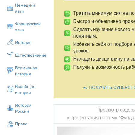
Немецкий
язык
Тратить минимум сил на по
Быстро и объективно пров
Французский
Сделать изучение нового 
язык
понятным.
История
Избавить себя от подбора 
уроков.
Естествознание
Наладить дисциплину на св
Получить возможность рабо
Всемирная
история
Всеобщая
=> ПОЛУЧИТЬ СУПЕРСП
история
История
Просмотр содер
России
«Презентация на тему "Фунда
Право