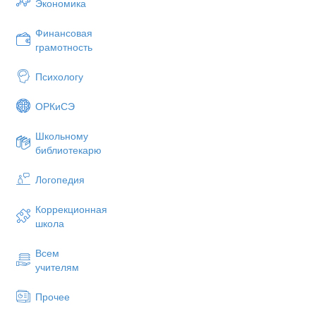
Экономика
Финансовая
грамотность
Психологу
ОРКиСЭ
Школьному
библиотекарю
Логопедия
Коррекционная
школа
Орест Адамович Кипренский.
Первы
Всем
учителям
Прочее