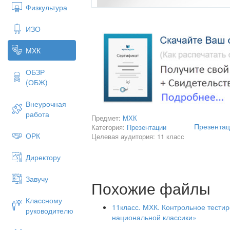
Физкультура
ИЗО
МХК
ОБЗР
(ОБЖ)
Внеурочная
работа
Предмет:
МХК
Презентац
Категория:
Презентации
ОРК
Целевая аудитория: 11 класс
Директору
Завучу
Похожие файлы
ЖИВОПИСЬ
Классному
11класс. МХК. Контрольное тести
руководителю
национальной классики»