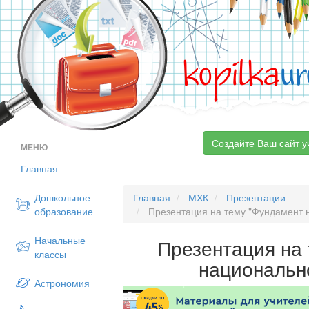
kopilka
ur
Создайте Ваш сайт у
МЕНЮ
Главная
Дошкольное
Главная
МХК
Презентации
образование
Презентация на тему "Фундамент 
Начальные
Презентация на
классы
национальн
Астрономия