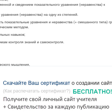
енной и сведением показательного уравнения (неравенства) к
уравнения (неравенства) на одну из степеней.
ть показательные уравнения и неравенства (+ смешанного типа) 
ическим методом.
льных навыков;
мам контроля знаний и самоконтроля.
ческого мышления,
грамотной математической речи;
 операций посредством конкретизации,
амяти, потребности к самообразованию, способствовать развитию
сов.