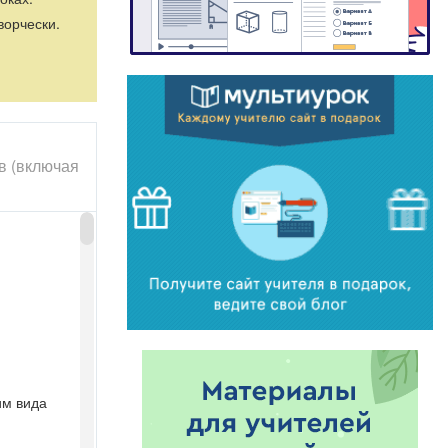
ворчески.
в (включая
им вида