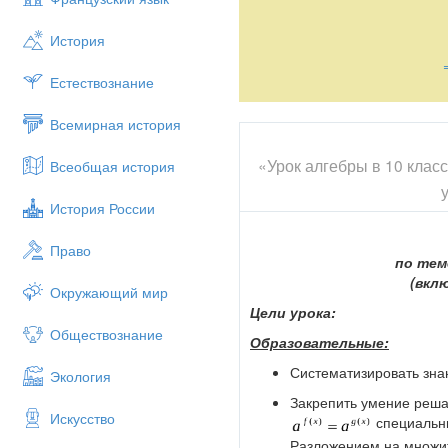
История
Естествознание
Всемирная история
«Урок алгебры в 10 клас
Всеобщая история
История России
Право
по тем
(вкл
Окружающий мир
Цели урока:
Обществознание
Образовательные:
Систематизировать зна
Экология
Закрепить умение реша
Искусство
специальн
Разложением на множи