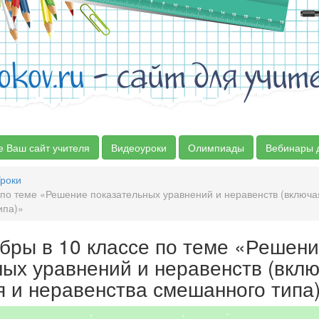
okov.ru
- сайт для учит
е Ваш сайт учителя
Видеоуроки
Олимпиады
Вебинары 
роки
 по теме «Решение показательных уравнений и неравенств (включ
ипа)»
ебры в 10 классе по теме «Решен
ных уравнений и неравенств (вкл
я и неравенства смешанного типа