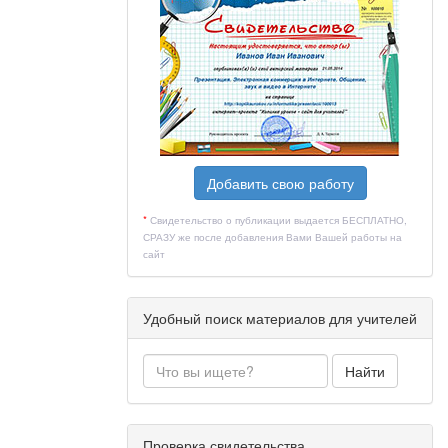
изировать
ств
»
Добавить свою работу
*
Свидетельство о публикации выдается БЕСПЛАТНО,
СРАЗУ же после добавления Вами Вашей работы на
ений и
сайт
 вместе. В
а,
Удобный поиск материалов для учителей
Найти
Проверка свидетельства