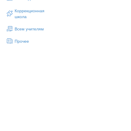
проблемный;
частично-поисковый.
Коррекционная
школа
Виды работ:
индивидуальная
Всем учителям
коллективная;
Прочее
фронтальная.
Оборудование
:
Дидактические материа
Раздаточный материал 
неравенств;
Листы-памятки по реше
компьютер, проектор, докуме
1. Организационный момен
- Здравствуйте ребята! Сего