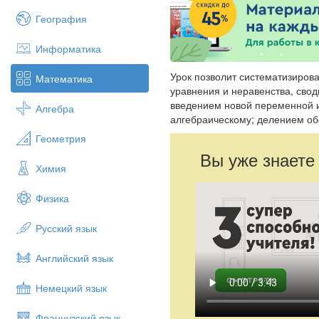
География
Информатика
Урок позволит систематизиров
Математика
уравнения и неравенства, сво
введением новой переменной и
Алгебра
алгебраическому; делением обе
Геометрия
Вы уже знаете
Химия
Физика
Русский язык
Английский язык
Немецкий язык
Французский язык