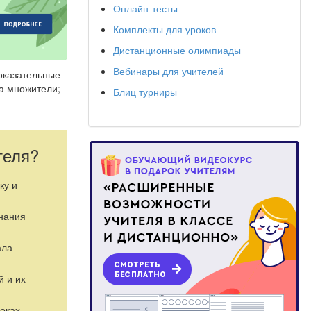
Онлайн-тесты
Комплекты для уроков
Дистанционные олимпиады
Вебинары для учителей
показательные
а множители;
Блиц турниры
теля?
ку и
знания
ала
й и их
оках.