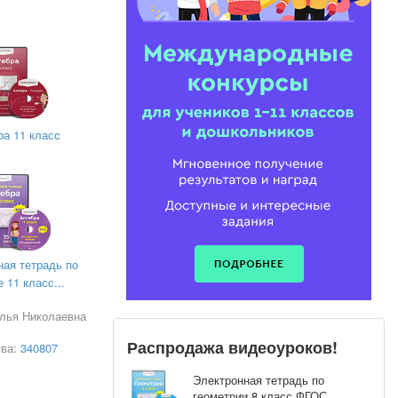
ра 11 класc
ческого
ная тетрадь по
 11 класс...
алья Николаевна
Распродажа видеоуроков!
тва:
340807
Электронная тетрадь по
геометрии 8 класс ФГОС