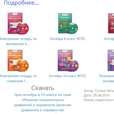
ьной активности,
ивать интерес к математике.
тственности, уважения друг к другу,
енности в себе; воспитание культуры общения.
Электронная тетрадь по
Алгебра 8 класс ФГОС
Алгеб
го решения
математике 5...
 его решения;
ные уравнения и алгебраические неравенства;
ональным (иррациональным) показателем и определение арифмети
ение решать иррациональные уравнения;
Электронная тетрадь по
Алгебра 10 класс ФГОС
Электрон
тельной функции;
геометрии 7...
алгебре
еской прогрессии;
Скачать
Автор: Гусева Нат
ь графики функций;
Урок алгебры в 10 классе по теме
Дата: 25.08.2016
тематизация знаний
«Решение показательных
Номер свидетельс
уравнений и неравенств (включая
уравнения и неравенства