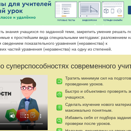
ать знания учащихся по заданной теме, закрепить умение решать 
димые к простейшим вида специальными методами: разложением н
 сведением показательного уравнения (неравенства) к
их частей уравнения (неравенства) на одну из степеней.
 о суперспособностях современного учи
Тратить минимум сил на подготов
проведение уроков.
Быстро и объективно проверять 
учащихся.
Сделать изучение нового матери
максимально понятным.
Избавить себя от подбора задани
проверки после уроков.
Наладить дисциплину на своих ур