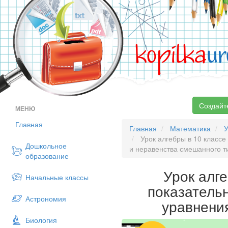
kopilka
ur
Создайт
МЕНЮ
Главная
Главная
Математика
У
Урок алгебры в 10 классе
Дошкольное
и неравенства смешанного т
образование
Урок алг
Начальные классы
показатель
Астрономия
уравнени
Биология