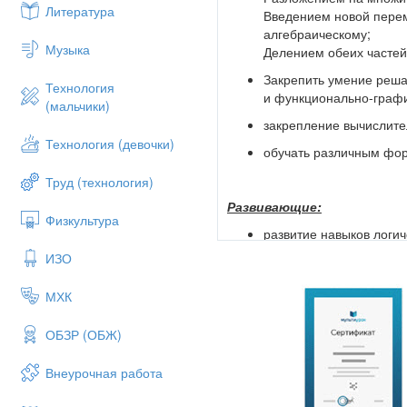
Литература
Введением новой перем
алгебраическому;
Музыка
Делением обеих частей 
Закрепить умение реша
Технология
и функционально-граф
(мальчики)
закрепление вычислите
Технология (девочки)
обучать различным фор
Труд (технология)
Развивающие:
Физкультура
развитие навыков логи
ИЗО
формирование навыков 
развитие мыслительных
МХК
развитие зрительной п
познавательных процес
ОБЗР (ОБЖ)
Внеурочная работа
Воспитательные: