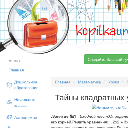
kopilka
ur
Создайте Ваш сайт у
МЕНЮ
Главная
Дошкольное
Главная
Математика
Уроки
Т
образование
Тайны квадратных 
Начальные
классы
:Занятие №1
Входной тест:
Определе
Астрономия
его корней.Решить уравнения: 2х2 + 3х
неполного квадратного уравнения.Реш