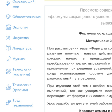
Окружающий
мир
Просмотр содер
«формулы сокращенного умножени
Обществознание
выра
Экология
Формулы сокраще
Искусство
Методический
При рассмотрении темы «Формулы с
Литература
развитие получают навыки действ
которых начато в предыдущей
Музыка
преобразования целых выражений и
применение при решении уравнений,
Технология
когда использование формул да
(мальчики)
рациональный путь решения.
Технология
При изучении этой темы особое вн
(девочки)
выражений, так как учащимся пос
переходить от формул к их словесном
Труд
Урок разработан для учителей работа
(технология)
Квадрат суммы и 