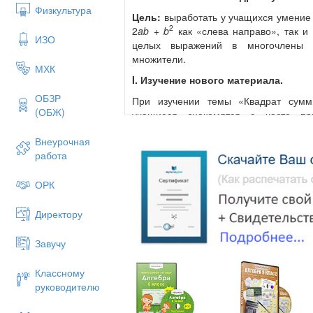
Физкультура
Цель:
выработать у учащихся умение
2
2
ab
+
b
как «слева направо», так и
ИЗО
целых выражений в многочлены 
множители.
МХК
I. Изучение нового материала.
ОБЗР
При изучении темы «Квадрат сумм
(ОБЖ)
учащиеся знакомятся с часто п
2
2
2
формулами (
a
±
b
)
=
a
± 2
ab
+
b
, 
Внеурочная
формул наизусть и овладения таким
работа
«квадрат разности», «квадрат выр
первого и второго выражений».
ОРК
Введение нового материала про
рассмотренной темы – умножение 
Директору
внимание уделяется словесному выра
от словесной формулировки к их букве
Завучу
II. Закрепление изученного материа
Классному
На первом уроке:
руководителю
В ряде случаев при умножении многоч
использовать готовые формулы (Форм