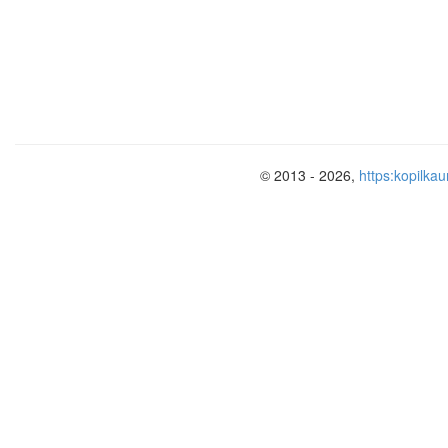
На втором уроке:
Выполнить задания № 28.8; 28.13; 28.1
28.51; 28.59; 28.60.
Реши в паре:
© 2013 - 2026,
https:kopilkau
Карточки для менее подготовленных у