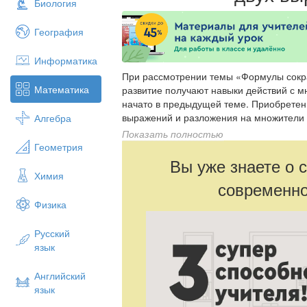
Биология
География
Информатика
При рассмотрении темы «Формулы сок
Математика
развитие получают навыки действий с 
начато в предыдущей теме. Приобрете
выражений и разложения на множители
Алгебра
уравнений, выполнении вычислений в с
Показать полностью
дает возможность найти наиболее раци
Геометрия
Вы уже знаете о 
При изучении этой темы особое внимани
Химия
выражений, так как учащимся постоянно
современно
от формул к их словесному выражению 
Физика
Русский
язык
Английский
язык