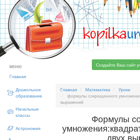
kopilka
ur
Создайте Ваш сайт у
МЕНЮ
Главная
Дошкольное
Главная
Математика
Уроки
образование
формулы сокращенного умножения:
выражений
Начальные
классы
Формулы с
умножения:квадра
Астрономия
двух в