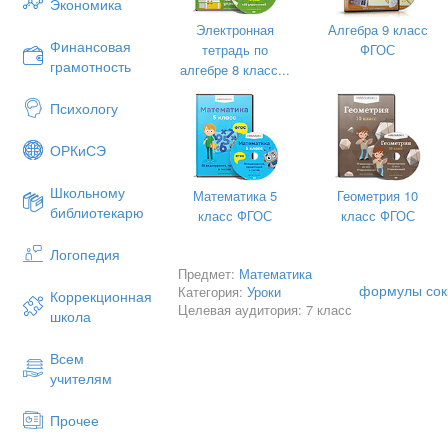
Экономика
перемножать такие многочлены.При п
Электронная
Алгебра 9 класс
приведении их к стандартному виду ,а
Финансовая
тетрадь по
ФГОС
задач очень полезными оказываются 
грамотность
алгебре 8 класс...
Прежде всего рассмотрим формулы дл
разности двух выражений
Психологу
ОРКиСЭ
Школьному
Математика 5
Геометрия 10
библиотекарю
класс ФГОС
класс ФГОС
Логопедия
Предмет:
Математика
формулы сок
Категория:
Уроки
Коррекционная
Целевая аудитория: 7 класс
школа
Всем
учителям
Устно: № 28.1; 28.2.
Самостоятельно с последующей провер
Прочее
№ 28.7; 28.10.