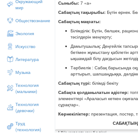
Окружающий
Сыныбы:
7 «а»
мир
Сабақтың тақырыбы:
Бүтін өрнек. Б
Обществознание
Сабақтың мақсаты:
Білімділік: Бүтін, бөлшек, рацио
Экология
тәсілдерін меңгерту;
Дамытушылық: Деңгейлік тапсы
Искусство
бетімен жұмыстану қабілетін арт
ықшамдай білу дағдысын жетілді
Литература
Тәрбиелік : Сабақ барысында о
Музыка
арттырып, шапшаңдыққа, дәлдікк
Сабақтың түрі:
білімді бекіту
Технология
(мальчики)
Сабақта қолданылатын әдістер:
топ
элементтері «Араласып кеткен оқиғала
Технология
сұрақтар».
(девочки)
Көрнекіліктер:
презентация, постер, 
САБАҚТЫҢ
Труд
(технология)
І.Ұйымдастыру бөлімі