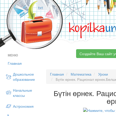
kopilka
ur
Создайте Ваш сайт у
МЕНЮ
Главная
Дошкольное
Главная
Математика
Уроки
образование
Бүтін өрнек. Рационал өрнек.Бөлш
Начальные
Бүтін өрнек. Рац
классы
өр
Астрономия