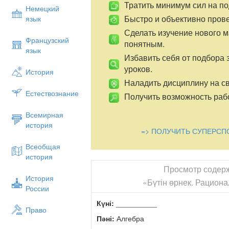
Тратить минимум сил на по
Немецкий
Быстро и объективно пров
язык
Сделать изучение нового 
Французский
понятным.
язык
Избавить себя от подбора 
уроков.
История
Наладить дисциплину на св
Естествознание
Получить возможность рабо
Всемирная
история
=> ПОЛУЧИТЬ СУПЕРСП
Всеобщая
история
Просмотр содер
История
«Бүтін өрнек. Рацион
России
Күні:
__________
Право
Пәні:
Алгебра