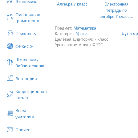
Экономика
Алгебра 7 класс
Электронная
І топ
тетрадь по
Финансовая
алгебре 7 класс...
грамотность
Предмет:
Математика
Бүтін ө
Психологу
Категория:
Уроки
Целевая аудитория: 7 класс.
ІІІ саты.
Урок соответствует ФГОС
ОРКиСЭ
І топ
Школьному
библиотекарю
Логопедия
Коррекционная
школа
І
V
саты.
Всем
І тобы
учителям
Прочее