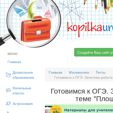
kopilka
ur
Создайте Ваш сайт у
МЕНЮ
Главная
Дошкольное
Главная
Математика
Тесты
образование
Готовимся к ОГЭ. Зачетная работа
Начальные
Готовимся к ОГЭ. 
классы
теме "Пло
Астрономия