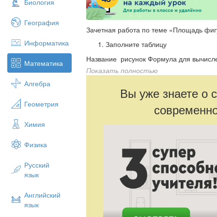
Биология
География
Зачетная работа по теме «Площадь фиг
Информатика
Заполните таблицу
Название рисунок Формула для вычисл
Математика
Показать полностью
1.Прямоугольный треугольник
Алгебра
2.Равносторонний треугольник
Вы уже знаете о 
3.Произвольный треугольник
Геометрия
современно
4.Прямоугольник
Химия
5.Квадрат
Физика
6.Параллелограмм
7.Трапеция
Русский
язык
8.Ромб
Решите задачи
Английский
Найдите площадь треугольника, и
язык