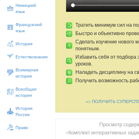
Немецкий
язык
Тратить минимум сил на по
Французский
язык
Быстро и объективно пров
Сделать изучение нового 
История
понятным.
Избавить себя от подбора 
Естествознание
уроков.
Всемирная
Наладить дисциплину на св
история
Получить возможность рабо
Всеобщая
история
=> ПОЛУЧИТЬ СУПЕРСП
История
России
Просмотр содер
Право
«Комплект интерактивных задан