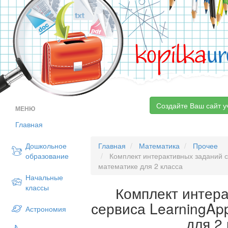
kopilka
ur
Создайте Ваш сайт у
МЕНЮ
Главная
Дошкольное
Главная
Математика
Прочее
образование
Комплект интерактивных заданий с
математике для 2 класса
Начальные
классы
Комплект интер
сервиса LearningAp
Астрономия
для 2