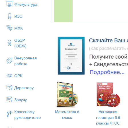
Физкультура
ИЗО
МХК
ОБЗР
(ОБЖ)
Внеурочная
работа
ОРК
Директору
Завучу
Классному
Математика 6
Наглядная
руководителю
класс
геометрия 5-6
классы ФГОС