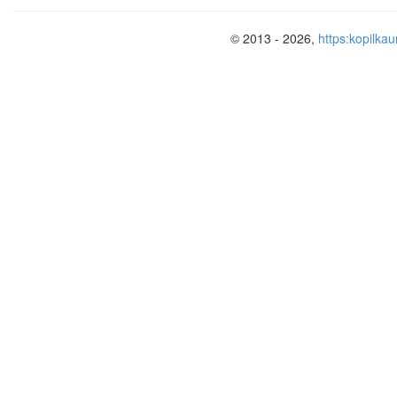
© 2013 - 2026,
https:kopilkau
Камышло
Авторы:
Носкова М.А., выпускница с
в начальных классах; Павлова О.Л, пр