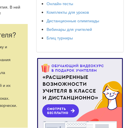
Онлайн-тесты
тия. В ней
Комплекты для уроков
х
Дистанционные олимпиады
Вебинары для учителей
теля?
Блиц турниры
ку и
знания
ала
й и их
оках.
ворчески.