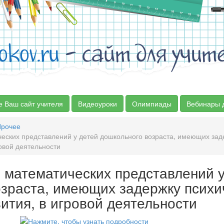
okov.ru
- сайт для учит
е Ваш сайт учителя
Видеоуроки
Олимпиады
Вебинары 
Прочее
ских представлений у детей дошкольного возраста, имеющих зад
ровой деятельности
математических представлений у
зраста, имеющих задержку психи
ития, в игровой деятельности