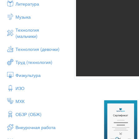
Литература
Музыка
Технология
(мальчики)
Технология (девочки)
Труд (технология)
Физкультура
ИЗО
МХК
ОБЗР (ОБЖ)
Внеурочная работа