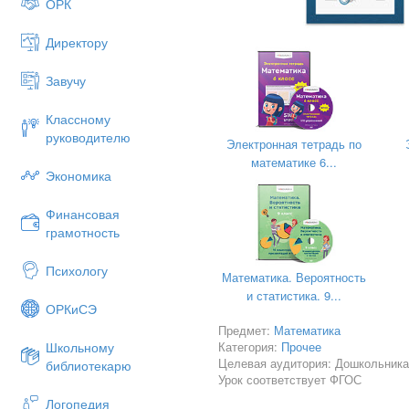
ОРК
Директору
Завучу
Классному
руководителю
Электронная тетрадь по
математике 6...
Экономика
Финансовая
грамотность
Психологу
Математика. Вероятность
и статистика. 9...
ОРКиСЭ
Предмет:
Математика
Школьному
Категория:
Прочее
Целевая аудитория: Дошкольника
библиотекарю
Урок соответствует ФГОС
Логопедия