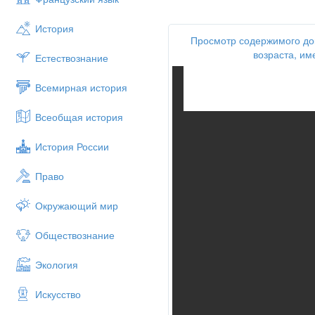
История
Просмотр содержимого до
возраста, им
Естествознание
Всемирная история
Всеобщая история
История России
Право
Окружающий мир
Обществознание
Экология
Искусство