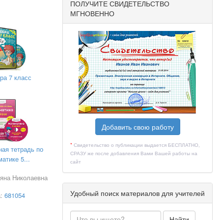
ПОЛУЧИТЕ СВИДЕТЕЛЬСТВО
МГНОВЕННО
ра 7 класс
Добавить свою работу
*
Свидетельство о публикации выдается БЕСПЛАТНО,
ная тетрадь по
СРАЗУ же после добавления Вами Вашей работы на
атике 5...
сайт
ьяна Николаевна
Удобный поиск материалов для учителей
а:
681054
Найти