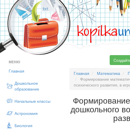
kopilka
ur
Создайт
МЕНЮ
Главная
Главная
Математика
Формирование математиче
Дошкольное
психического развития, в иг
образование
Формирование 
Начальные классы
дошкольного во
Астрономия
разв
Биология