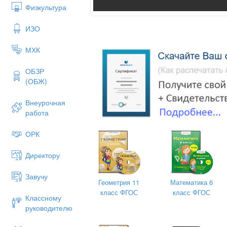
Физкультура
ИЗО
МХК
ОБЗР
(ОБЖ)
Внеурочная
работа
ОРК
Директору
Завучу
Геометрия 11
Математика 6
класс ФГОС
класс ФГОС
Классному
руководителю