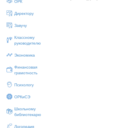
ОРК
Директору
Завучу
Классному
руководителю
Экономика
Механический смысл произво
Финансовая
грамотность
Механический смысл производ
скорости в момент
Психологу
времени t 0 :
ОРКиСЭ
S ' ( t 0 )= V ( t 0 ).
Т.е. производная от ко
Школьному
Производная от скорост
библиотекарю
Логопедия