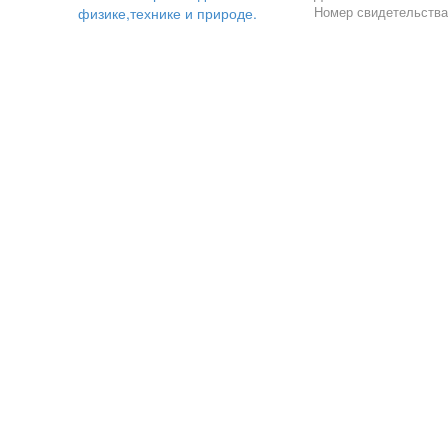
Номер свидетельств
физике,технике и природе.
дной.
ной состоит в том, что производная пути по времени равна мгнов
ординаты по времени есть скорость.
и по времени есть ускорение.