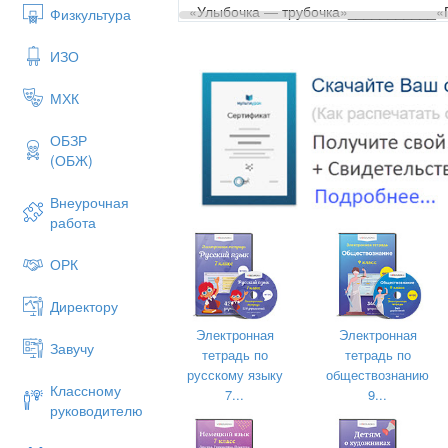
«Улыбочка — трубочка»___________«
Физкультура
3.Звукопроизношение
ИЗО
С
СЬ
З
ЗЬ
Ц
Ш
Ж
Щ
МХК
4г
ОБЗР
5л
(ОБЖ)
6
Внеурочная
работа
4 года
4.Слоговая структура
(повтор
ОРК
Пуговица __________________
мостик________________капуста___
_____свисток________________
Директору
Ребята слепили
Электронная
Электронная
Завучу
снеговика.______________________
тетрадь по
тетрадь по
ника ест помидоры._______________
русскому языку
обществознанию
Классному
7...
9...
_____________________________. Мот
руководителю
.________________________________
мостике_________________________