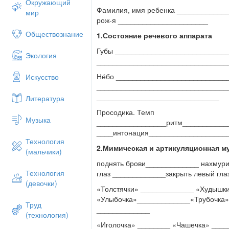
Окружающий
Фамилия, имя ребенка ____________
мир
рож-я ______________________
Обществознание
1.Состояние речевого аппарата
Губы ___________________________
Экология
_________________________________
Нёбо ___________________________
Искусство
________________________________
______________________________
Литература
Просодика. Темп
Музыка
_________________ритм___________
____интонация___________________
Технология
2.Мимическая и артикуляционная м
(мальчики)
поднять брови_____________ нахмури
Технология
глаз _____________закрыть левый гл
(девочки)
«Толстячки» _____________ «Худышк
«Улыбочка»_____________«Трубочка»
Труд
_____________
(технология)
«Иголочка» ________ «Чашечка» ___