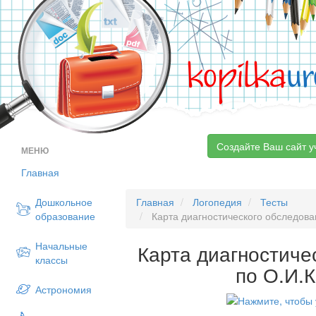
kopilka
ur
Создайте Ваш сайт у
МЕНЮ
Главная
Дошкольное
Главная
Логопедия
Тесты
образование
Карта диагностического обследова
Начальные
Карта диагностиче
классы
по О.И.
Астрономия