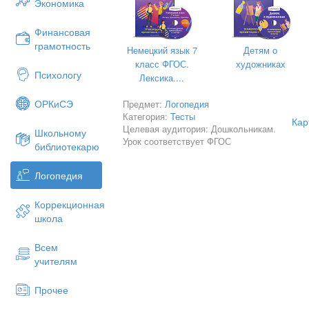
Экономика
________________________________
Финансовая
5.Фонематические процессы.
Есть л
грамотность
горох___________капуста_________
Немецкий язык 7
Детям о
класс ФГОС.
художниках
Покажи на картинках: рак — лак____
Психологу
Лексика....
Марина-малина_____________ коза —
зевать______________ тёлка-чёлка__
ОРКиСЭ
Предмет:
Логопедия
ветер___________________машет — 
Категория:
Тесты
Кар
6.Грамматический строй. Словоизм
Целевая аудитория: Дошкольникам.
Школьному
Урок соответствует ФГОС
библиотекарю
ед. - мн. число: стол - _____________
____________________кольцо- _____
Логопедия
__________________________
согласование с числительными: 1дом,
Коррекционная
_________________; 1утка, 2_______
школа
___________________
согласование падежных окончаний:
ли
Всем
учителям
И. - У тебя есть
(кто?)__________________________
Прочее
________________________________