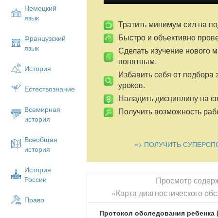
Немецкий
язык
Тратить минимум сил на по
Быстро и объективно пров
Французский
язык
Сделать изучение нового 
понятным.
История
Избавить себя от подбора 
уроков.
Естествознание
Наладить дисциплину на св
Всемирная
Получить возможность рабо
история
Всеобщая
=> ПОЛУЧИТЬ СУПЕРСП
история
История
России
Просмотр содер
«Карта диагностического об
Право
Протокол обследования ребенка (