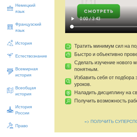
Немецкий
язык
Французский
язык
История
Тратить минимум сил на по
Быстро и объективно пров
Естествознание
Сделать изучение нового 
понятным.
Всемирная
история
Избавить себя от подбора 
уроков.
Всеобщая
Наладить дисциплину на св
история
Получить возможность рабо
История
России
=> ПОЛУЧИТЬ СУПЕРСП
Право