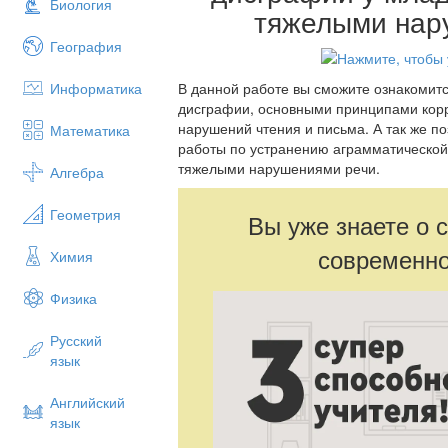
Биология
тяжелыми нар
География
Информатика
В данной работе вы сможите ознакоми
дисграфии, основными принципами кор
нарушений чтения и письма. А так же п
Математика
работы по устранению аграмматической
тяжелыми нарушениями речи.
Алгебра
Геометрия
Вы уже знаете о 
современно
Химия
Физика
Русский
язык
Английский
язык