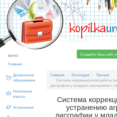
kopilka
ur
Создайте Ваш сайт у
МЕНЮ
Главная
Дошкольное
Главная
Логопедия
Прочее
образование
Система коррекционной работы по
дисграфии у младших школьников с 
Начальные
классы
Система коррекц
устранению а
Астрономия
дисграфии у мла