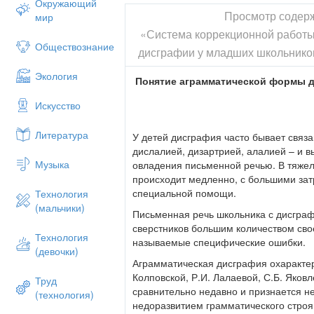
Окружающий
Просмотр содер
мир
«Система коррекционной работы
Обществознание
дисграфии у младших школьнико
Экология
Понятие аграмматической формы 
Искусство
Литература
У детей дисграфия часто бывает связ
дислалией, дизартрией, алалией – и в
Музыка
овладения письменной речью. В тяжел
происходит медленно, с большими зат
специальной помощи.
Технология
(мальчики)
Письменная речь школьника с дисграф
сверстников большим количеством сво
Технология
называемые специфические ошибки.
(девочки)
Аграмматическая дисграфия охарактери
Колповской, Р.И. Лалаевой, С.Б. Яко
Труд
сравнительно недавно и признается не
(технология)
недоразвитием грамматического строя