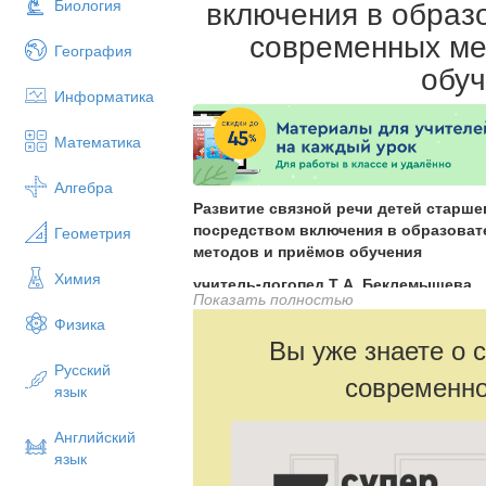
включения в образ
Биология
современных ме
География
обу
Информатика
Математика
Алгебра
Развитие связной речи детей старше
посредством включения в образова
Геометрия
методов и приёмов обучения
Химия
учитель-логопед Т.А. Беклемышева
Показать полностью
Физика
Вы уже знаете о 
Муниципальное бюджетное общеобразо
Русский
современно
«Рождественская средняя общеобразо
язык
Пермский край Карагайский район
Английский
язык
«Учите ребенка каким-нибудь неизве