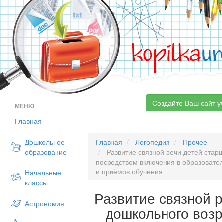
kopilka
ur
Создайте Ваш сайт у
МЕНЮ
Главная
Дошкольное
Главная
Логопедия
Прочее
образование
Развитие связной речи детей стар
посредством включения в образовате
и приёмов обучения
Начальные
классы
Развитие связной 
Астрономия
дошкольного воз