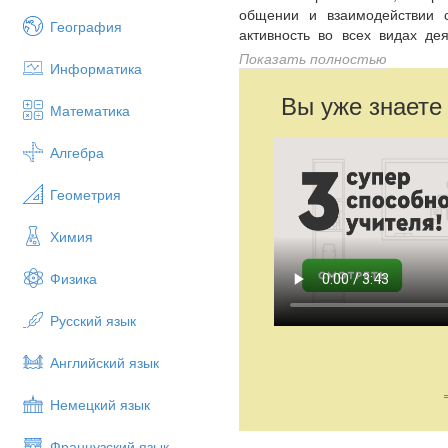
общении и взаимодействии 
География
активность во всех видах де
общения с окружающими зн
Показать полностью
Информатика
деятельности.
Вы уже знаете
Основной целью логопедичес
Математика
позитивной социализации ребён
Алгебра
Геометрия
Химия
Физика
Русский язык
Английский язык
Немецкий язык
Французский язык