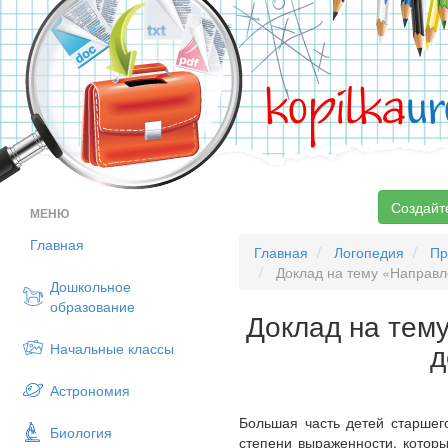
kopilka
ur
Создайт
МЕНЮ
Главная
Главная
Логопедия
Пр
Доклад на тему «Направл
Дошкольное
образование
Доклад на тем
д
Начальные классы
Астрономия
Большая часть детей старшег
Биология
степени выраженности, которы