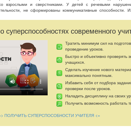
со взрослыми и сверстниками. У детей с речевыми нарушен
ятельности, не сформированы коммуникативные способности. И
ачительно усугубляются имеющие у детей нарушения по
 о суперспособностях современного учи
кой работы является коррекция речи, а на её основе создани
ка, его личностного развития.
Тратить минимум сил на подготов
проведение уроков.
Быстро и объективно проверять 
учащихся.
Сделать изучение нового матери
максимально понятным.
Избавить себя от подбора задани
проверки после уроков.
Наладить дисциплину на своих ур
Получить возможность работать т
=> ПОЛУЧИТЬ СУПЕРСПОСОБНОСТИ УЧИТЕЛЯ <=