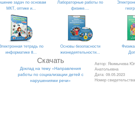
ешение задач по основам
Лабораторные работы по
Электрон
МКТ, оптике и...
физике....
геогр
 я провела логопедическую викторину, которая дала возможн
, активизироваться и адаптироваться в коллективе.
льтаты подобной совместной работы с воспитателями, родителя
таты. Дети становятся более инициативными и самостоятельным
, общении, познавательно-исследовательской деятельности. О
иками и взрослыми, участвуют в совместных играх. Постоянное
Электронная тетрадь по
Основы безопасности
Физика
 в повседневной жизни делает их высказывания более пр
информатике 8...
жизнедеятельности...
Доп
У детей повышается речевая активность. Они быстро овладеваю
Скачать
ния и познания окружающей действительности.
Автор: Якимычева Ю
Доклад на тему «Направления
Анатольевна
о постоянного комплексного логопедического сопровождения дош
работы по социализации детей с
Дата: 09.05.2023
т не только активизация и развитие речевых качеств, но и фо
Номер свидетельств
нарушениями речи»
обществе.
ие!