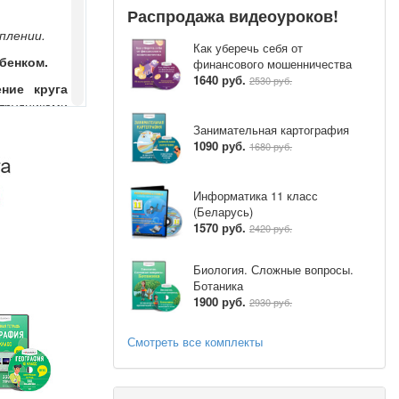
Распродажа видеоуроков!
плении.
Как уберечь себя от
ебенком
.
финансового мошенничества
1640 руб.
2530 руб.
ние круга
трудниками
Занимательная картография
1090 руб.
1680 руб.
ями речи на
Информатика 11 класс
(Беларусь)
1570 руб.
2420 руб.
ют речь, но
 вместе со
Биология. Сложные вопросы.
вленные на
Ботаника
1900 руб.
итие общей
2930 руб.
е основных
проблемных
Смотреть все комплекты
одобранные
оллективную
й материал