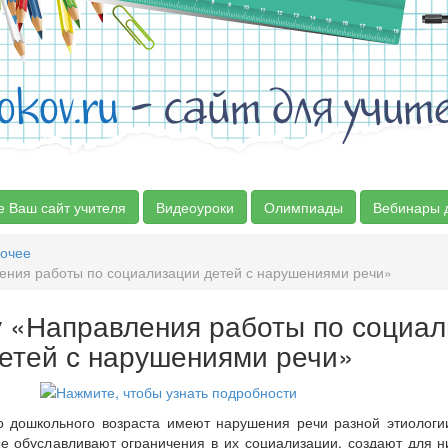
okov.ru
- сайт для учит
е Ваш сайт учителя
Видеоуроки
Олимпиады
Вебинары 
очее
ения работы по социализации детей с нарушениями речи»
у «Направления работы по социа
етей с нарушениями речи»
о дошкольного возраста имеют нарушения речи разной этиологии
е обуславливают ограничения в их социализации, создают для н