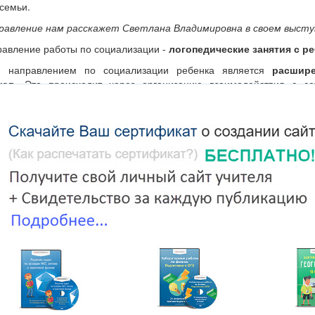
 семьи.
правление нам расскажет Светлана Владимировна в своем высту
равление работы по социализации -
логопедические занятия с р
м направлением по социализации ребенка является
расшире
ков
.
Это происходит через организацию взаимодействия с со
из других групп.
второго направления работы по социализации детей с нарушени
орый я применяю в работе с дошкольниками, это - игра.
идактические игры для детей с нарушениями речи.
ко развивают артикуляционный аппарат, речевое дыхание, улучша
уникативные навыки у дошкольников, т. к. в них можно играть
етьми.
6 слайд.
Я использую игровые методы и приемы, напра
ание речевых функций и структурных компонентов речи, разв
ики рук, формирование коммуникативных способностей, развити
айд.
Они реализуются на занятиях с использованием игровых 
 логоритмических и коммуникативных игр.
8 слайд.
Специально п
вуют эффективному развитию речи и включению таких детей в к
бят, так как они содержат яркий иллюстративный и доступны