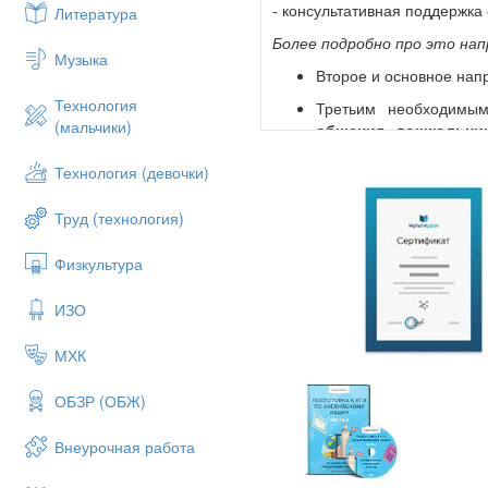
- консультативная поддержка
Литература
Более подробно про это на
Музыка
Второе и основное нап
Технология
Третьим необходимы
(мальчики)
общения
дошкольни
детского сада и детьми 
Технология (девочки)
Я расскажу про реализацию 
своих занятиях.
Труд (технология)
4 слайд.
Основной метод, кот
Физкультура
Я использую разнообразные д
5 слайд.
Данные игры не толь
ИЗО
и формируют социально-комм
взрослыми или с другими д
МХК
развитие и совершенствов
координации и мелкой мотор
ОБЗР (ОБЖ)
психических процессов.
7 сл
ситуаций, игр с правилами,
Внеурочная работа
игры и упражнения способст
деятельность. Дети их лю