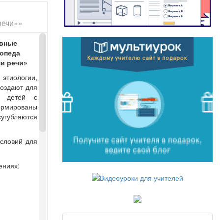
речи»»
овные
гопеда
и речи
»
 этиологии,
создают для
У детей с
рмированы
угубляются
условий для
ениях: