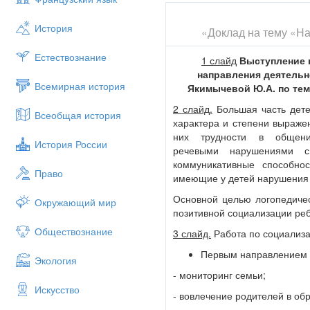
История
«Доклад на тему «Н
Естествознание
1 слайд
Выступление 
направления деятельн
Всемирная история
Якимычевой Ю.А. по тем
2 слайд.
Большая часть дете
Всеобщая история
характера и степени выраже
них трудности в общен
История России
речевыми нарушениями с
коммуникативные способно
Право
имеющие у детей нарушения 
Основной целью логопедичес
Окружающий мир
позитивной социализации реб
Обществознание
3 слайд.
Работа по социализа
Первым направлением
Экология
- мониторинг семьи;
Искусство
- вовлечение родителей в об