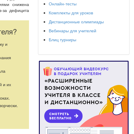
Онлайн-тесты
иями снижена
з-за дефицита
Комплекты для уроков
знавательной
Дистанционные олимпиады
теля?
Вебинары для учителей
е условий для
Блиц турниры
ку и
знания
ала
й и их
оках.
ворчески.