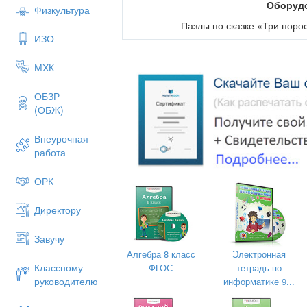
Оборуд
Физкультура
Пазлы по сказке «Три поро
ИЗО
Ход 
МХК
Логопед предлагает ребенку вынимать
ОБЗР
пазлу. Пазлы разного цвета и укладыв
(ОБЖ)
образом:
Внеурочная
работа
ОРК
Директору
Завучу
Алгебра 8 класс
Электронная
Классному
ФГОС
тетрадь по
руководителю
информатике 9...