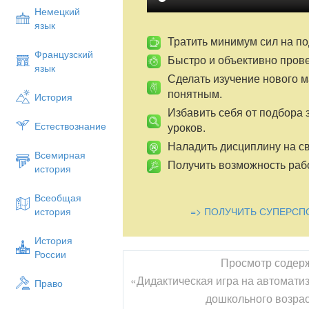
Немецкий
язык
Тратить минимум сил на по
Французский
Быстро и объективно пров
язык
Сделать изучение нового 
понятным.
История
Избавить себя от подбора 
Естествознание
уроков.
Наладить дисциплину на св
Всемирная
Получить возможность рабо
история
Всеобщая
=> ПОЛУЧИТЬ СУПЕРСП
история
История
России
Просмотр содер
«Дидактическая игра на автоматиз
Право
дошкольного возрас