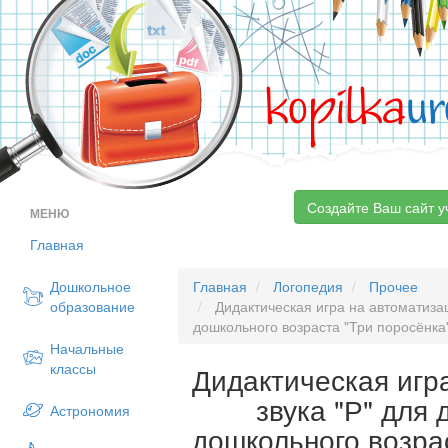
kopilka
ur
Создайте Ваш сайт у
МЕНЮ
Главная
Дошкольное
Главная
Логопедия
Прочее
образование
Дидактическая игра на автоматизац
дошкольного возраста "Три поросёнка
Начальные
классы
Дидактическая игр
звука "Р" для
Астрономия
дошкольного возра