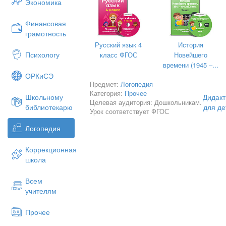
Экономика
можно ему предложить повторить за л
Финансовая
чистоговорку на эту картинку.
грамотность
После
Русский язык 4
История
Психологу
из ме
класс ФГОС
Новейшего
карти
времени (1945 –...
после
ОРКиСЭ
Предмет:
Логопедия
ребенк
Категория:
Прочее
предл
Дидакт
Школьному
Целевая аудитория: Дошкольникам.
для де
библиотекарю
Урок соответствует ФГОС
Логопедия
Коррекционная
школа
Всем
учителям
Прочее