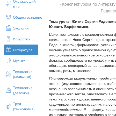
Окружающий
«Конспект урока по литерат
Стали бить-то силушку татарскую,
мир
Радоне
Притоптали тут всю силушку велику
Обществознание
Прочитайте способом «птичий баз
Тема урока:
Житие Сергия Радонежс
выразительно).
Юность Варфоломея
.
Экология
Определите тему и цели урока.
Цели:
познакомить с краеведческими 
Искусство
храма в селе Ново-Сергиево), с отрыв
Работа по теме урока
Радонежского»; формировать устойчив
Проведем словарную работу.
больше узнавать о православной куль
Литература
эмоционально-личностное отношение к
(Учитель и ученики объясняют значение
фактам, сообщаемым на уроке; учить в
Музыка
высоконравственный, самоотверженно ч
обогащать словарный за­пас; развиват
по своим качествам, изяществу.
память, речь, мышление.
Технология
УГОДНИК
- 1) человек, который угодничае
(мальчики)
Планируемые результаты: предмет
некоторых святых.
чтения (изучающее (смысловое), выбор
ДОБРОДЕТЕЛЬ —
положительное нравс
Технология
осознанно воспринимать и оценивать
нравственность, моральная чистота.
(девочки)
прозаического текста, участвовать в е
текст на основе художественного прои
ПРАВЕДНЫЙ —
у верующих: благочести
Труд
художников, по иллюстрациям, на осно
религиозным правилам.
(технология)
метапредметные:
Р — формулировав 
ОБЕТ—
торжественное обещание, обяз
из анализа материала учебника в сов