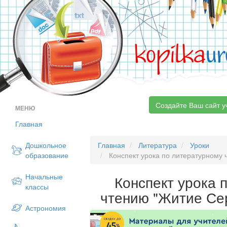
kopilka
ur
Создайте Ваш сайт у
МЕНЮ
Главная
Дошкольное
Главная
Литература
Уроки
образование
Конспект урока по литературному 
Начальные
Конспект урока 
классы
чтению "Житие Се
Астрономия