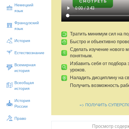
логи­ческими действиями сравнения, ан
Немецкий
классификации по родо-видовым признак
язык
следственных связей, построения рассу
учебника на основе художественного п
Французский
формирование чувства гордости за свою
язык
взгляда на мир в единстве и разно­образ
Тратить минимум сил на по
Оборудование:
подборка книг о препо
История
Быстро и объективно пров
оформления выставки, фотографии пам
Сделать изучение нового 
Клыкова, аудиозапись колокольного звон
Естествознание
понятным.
Ход 
Избавить себя от подбора 
Всемирная
Организационный момент
уроков.
история
Речевая разминка
Наладить дисциплину на св
На доске записан фрагмент из былины.)
Всеобщая
Получить возможность рабо
история
И спустился он с горы высокой-то,
И подъехал он к богатырям ко святор
История
=> ПОЛУЧИТЬ СУПЕРСП
России
Их двенадцать-то богатырей, Илья т
И приехали они по силушке татарской
Право
Припустили коней богатырских,
Просмотр содер