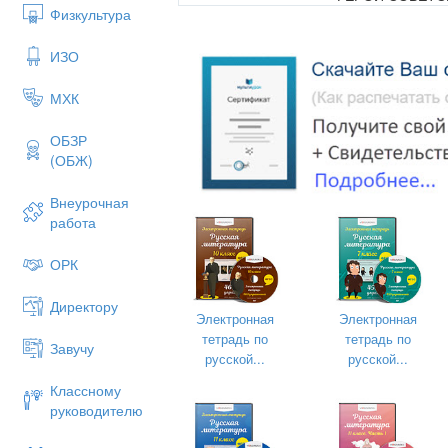
Физкультура
НАШИ З
ИЗО
МХК
ОБЗР
(ОБЖ)
Внеурочная
ВЫПОЛНИЛА
работа
ОРК
язы
Директору
Электронная
Электронная
тетрадь по
тетрадь по
Завучу
г. Волжск
русской...
русской...
02.05.2014
Классному
руководителю
Те
«Герои Советского Со