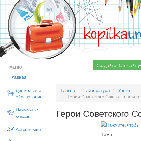
kopilka
ur
Создайте Ваш сайт у
МЕНЮ
Главная
Дошкольное
Главная
Литература
Уроки
образование
Герои Советского Союза – наши з
Начальные
Герои Советского С
классы
Астрономия
Тема