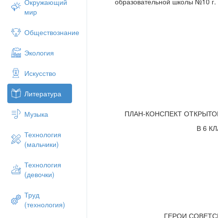
образовательной школы №10 г.
Окружающий
Учитель. Павших нельзя воскресит
мир
свою жизнь, бессмертно. Это в че
великой стране воздвигнуты мон
Обществознание
Закончить наш урок мне хочется с
Поклонимся великим тем годам,
Экология
Тем славным командирам и бойцам,
Искусство
И маршалам страны и рядовым,
Литература
Поклонимся и мертвым и живым –
Всем тем, которых забывать нельзя,
ПЛАН-КОНСПЕКТ ОТКРЫТО
Музыка
Поклонимся, поклонимся, друзья
В 6 К
Технология
(мальчики)
Технология
(девочки)
Труд
(технология)
ГЕРОИ СОВЕТС