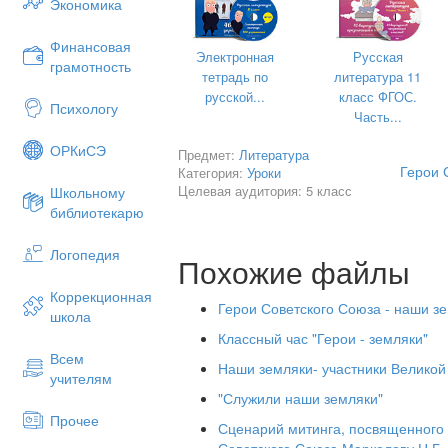
Экономика
Цель урока: Воспитывать чувство патр
Финансовая
к тем, кто ее защищал во время ВОВ.
Электронная
Русская
грамотность
Задачи:
тетрадь по
литература 11
русской...
класс ФГОС.
* познакомить с героями Советского 
Психологу
Часть...
именами названы улицы нашего город
ОРКиСЭ
Предмет:
Литература
* развивать правильную литературную 
Герои 
Категория:
Уроки
* развивать умение находить самосто
Целевая аудитория: 5 класс
Школьному
библиотекарю
* развивать коммуникативные навыки;
* развивать интерес к предмету, любов
Логопедия
Похожие файлы
ХОД 
Коррекционная
Учитель:
Сегодня мы подведем 
Герои Советского Союза - наши з
школа
мы проделали. Еще раз поговори
Классный час "Герои - земляки"
о войне и узнаем о наших земляк
Всем
называлось наше государство до
Наши земляки- участники Великой
учителям
названы улицы нашего города. Ре
"Служили наши земляки"
июня 1941 года? Да, в этот ден
Прочее
кровопролитная война в истории
Сценарий митинга, посвященного
Советского Союза Маркелову Н.Г.