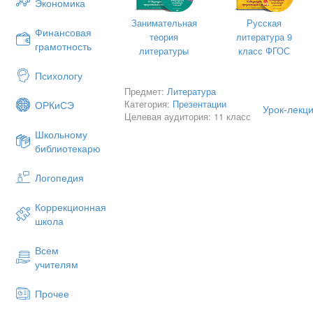
Экономика
Деформация общественного соз
Занимательная
Русская
Финансовая
теория
литература 9
грамотность
литературы
класс ФГОС
Психологу
Предмет:
Литература
Категория:
Презентации
ОРКиСЭ
Урок-лекци
Целевая аудитория: 11 класс
Школьному
библиотекарю
Логопедия
Коррекционная
школа
- Как вы понимаете значение сл
Около 90 лет пытаемся «построи
Всем
революция.
учителям
Мы знаем, что XX век был бурн
событиями. Давайте вспомним в
Прочее