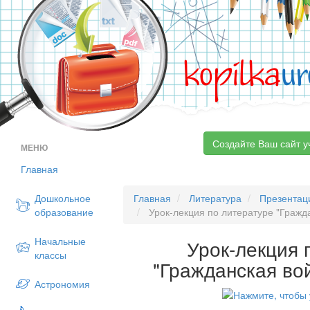
kopilka
ur
Создайте Ваш сайт у
МЕНЮ
Главная
Дошкольное
Главная
Литература
Презентац
образование
Урок-лекция по литературе "Гражд
Начальные
Урок-лекция 
классы
"Гражданская во
Астрономия