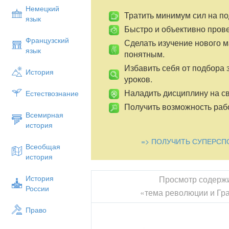
Немецкий
Тратить минимум сил на по
язык
Быстро и объективно пров
Французский
Сделать изучение нового 
язык
понятным.
Избавить себя от подбора 
История
уроков.
Наладить дисциплину на св
Естествознание
Получить возможность рабо
Всемирная
история
=> ПОЛУЧИТЬ СУПЕРСП
Всеобщая
история
История
Просмотр содерж
России
«тема революции и Гр
Право