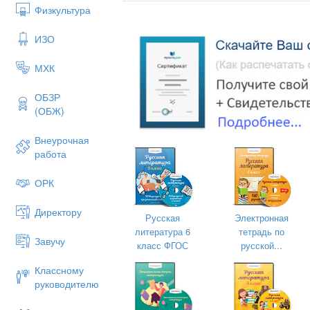
Физкультура
ИЗО
МХК
ОБЗР
(ОБЖ)
Внеурочная
работа
Итоги войны
Ущерб народному хозяйству -50 
ОРК
народному хозяйству -50 млрд. 
промышленного производства в
Директору
Русская
Электронная
производства в 7 раз; Сокращен
литература 6
тетрадь по
производства- 38%; Сокращение
Завучу
класс ФГОС
русской...
производства- 38%; В боях, от г
террора погибло 8 млн. человек;
Классному
и красного террора погибло 8 мл
руководителю
финансово- промышленная, науч
вынуждена эмигрировать; Дефор