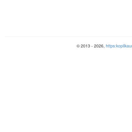
© 2013 - 2026,
https:kopilkau
1904-1905 -русско-японская вой
1905-1907 - первая русская рев
1914-1918- первая мировая вой
1917 - Февральская и Октябрьс
1918-1922 - гражданская война
1941-1945 - Великая Отечествен
30, 40, 50-е годы - «скрытая» г
репрессии.
Только вдумайтесь, в течение по