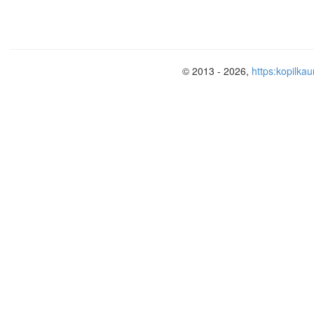
© 2013 - 2026,
https:kopilkau
История создания романа
f.kochesokova@yandex.ru