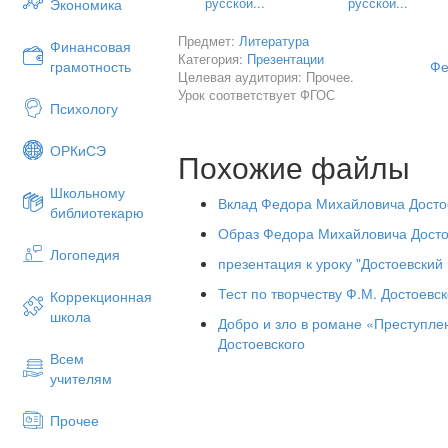
русской...
русской...
Экономика
Предмет:
Литература
Финансовая
Категория:
Презентации
Фе
грамотность
Целевая аудитория: Прочее.
Урок соответствует ФГОС
Психологу
ОРКиСЭ
Похожие файлы
Школьному
Вклад Федора Михайловича Достое
библиотекарю
Образ Федора Михайловича Достое
Логопедия
презентация к уроку "Достоевский
Цель
: познакомиться с биографией 
Тест по творчеству Ф.М. Достоевск
Коррекционная
произведениями.
Задача
: познакоми
школа
основными героями романа; умение ве
Добро и зло в романе «Преступл
аргументировать свою позицию
Достоевского
Всем
f.kochesokova@yandex.ru
учителям
Прочее