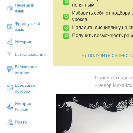
понятным.
Немецкий
язык
Избавить себя от подбора 
уроков.
Французский
Наладить дисциплину на св
язык
Получить возможность рабо
История
Естествознание
=> ПОЛУЧИТЬ СУПЕРСП
Всемирная
история
Просмотр содер
«Федор Михайло
Всеобщая
история
История
России
Право