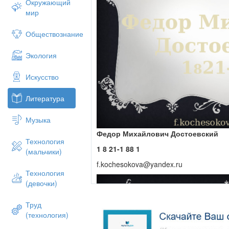
Окружающий
мир
Обществознание
Экология
Искусство
Литература
Музыка
Федор Михайлович Достоевский
Технология
1
8
21-1
88
1
(мальчики)
f.kochesokova@yandex.ru
Технология
(девочки)
Труд
(технология)