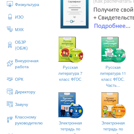
Физкультура
ИЗО
МХК
ОБЗР
(ОБЖ)
Внеурочная
работа
Русская
Русская
литература 7
литература 11
ОРК
класс ФГОС
класс ФГОС.
Часть...
Человек есть тайна…
Директору
f.kochesokova@yandex.ru
Завучу
Классному
руководителю
Электронная
Электронная
тетрадь по
тетрадь по