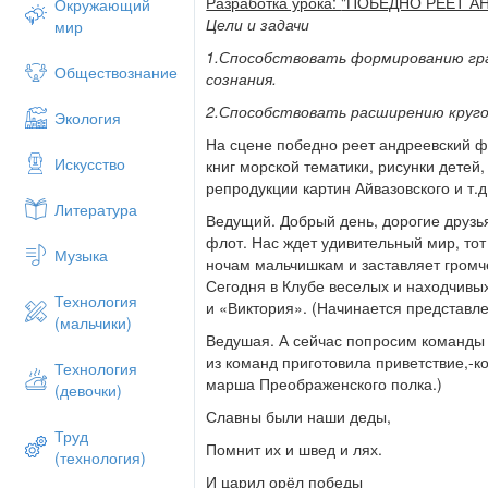
Разработка урока:
"ПОБЕДНО РЕЕТ А
Окружающий
Цели и задачи
мир
1.Способствовать формированию гр
Обществознание
сознания.
2.Способствовать расширению круго
Экология
На сцене победно реет андреевский ф
Искусство
книг морской тематики, рисунки детей,
репродукции картин Айвазовского и т.
Литература
Ведущий. Добрый день, дорогие друзь
флот. Нас ждет удивительный мир, тот
Музыка
ночам мальчишкам и заставляет громч
Сегодня в Клубе веселых и находчивы
Технология
и «Виктория». (Начинается представле
(мальчики)
Ведушая. А сейчас попросим команды 
из команд приготовила приветствие,-
Технология
марша Преображенского полка.)
(девочки)
Славны были наши деды,
Труд
Помнит их и швед и лях.
(технология)
И царил орёл победы