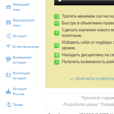
Немецкий
язык
Тратить минимум сил на по
Французский
Быстро и объективно пров
язык
Сделать изучение нового 
понятным.
История
Избавить себя от подбора 
Естествознание
уроков.
Наладить дисциплину на св
Всемирная
Получить возможность рабо
история
Всеобщая
история
=> ПОЛУЧИТЬ СУПЕРСП
История
России
Просмотр содер
«Разработка урока " Побед
Право