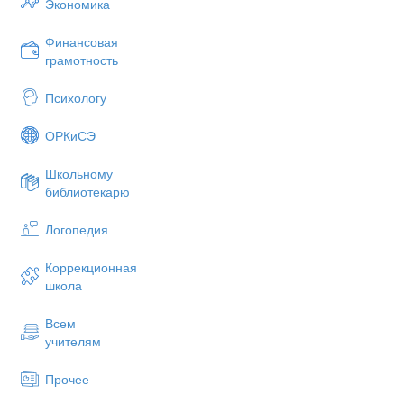
Экономика
(Петр 1. Белый цвет — символ чистоты
крест — символ верности. На косом кр
проповедь христианства. Этот апостол
Финансовая
дошел до русских пределов.)
грамотность
3. Как назывался корабль, который сч
Психологу
военным судном? («Орёл».)
ОРКиСЭ
4. Какая страна считается родиной с
(Россия. Так называемое Потаенное с
Школьному
крестьянином подмосковного села, п
библиотекарю
Никоновым.)
5. Какое отношение имел космонавт Ю
Логопедия
летчиком морской авиации.)
6. Кого из писателей называют флагм
Коррекционная
(К.М.Станюковича.)
школа
7. Как называется сборник рассказов 
Всем
(«Морские истории».)
учителям
8. «Фрегат "Паллада"» — так называет
И.Гончарова. Что такое фрегат? (Тре
Прочее
с полным вооружением.)