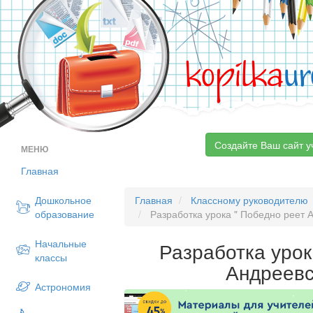
kopilka
ur
Создайте Ваш сайт у
МЕНЮ
Главная
Дошкольное
Главная
Классному руководителю
образование
Разработка урока " Победно реет 
Начальные
Разработка урок
классы
Андреевс
Астрономия