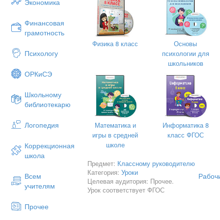
Экономика
Финансовая
грамотность
Физика 8 класс
Основы
Психологу
психологии для
школьников
ОРКиСЭ
Школьному
библиотекарю
Логопедия
Математика и
Информатика 8
игры в средней
класс ФГОС
школе
Коррекционная
школа
Предмет:
Классному руководителю
Категория:
Уроки
Рабоч
Всем
Целевая аудитория: Прочее.
учителям
Урок соответствует ФГОС
Прочее