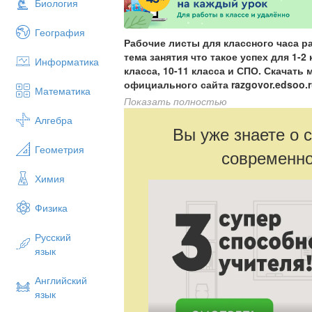
Биология
География
Рабочие листы для классного часа р
тема занятия что такое успех для 1-2 к
Информатика
класса, 10-11 класса и СПО. Скачать
официального сайта razgovor.edsoo.
Математика
представлений обучающихся о значен
Показать полностью
ценности созидательного труда и ва
Алгебра
потенциала каждого гражданина для 
Вы уже знаете о 
Геометрия
современно
Химия
Физика
Русский
язык
Английский
язык