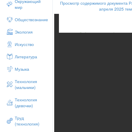
Окружающий
Просмотр содержимого документа Р
мир
апреля 2025 тем
Обществознание
Экология
Искусство
Литература
Музыка
Технология
(мальчики)
Технология
(девочки)
Труд
(технология)