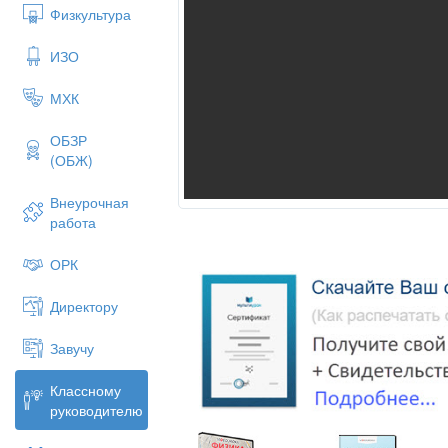
Физкультура
ИЗО
МХК
ОБЗР
(ОБЖ)
Внеурочная
работа
ОРК
Директору
Завучу
Классному
руководителю