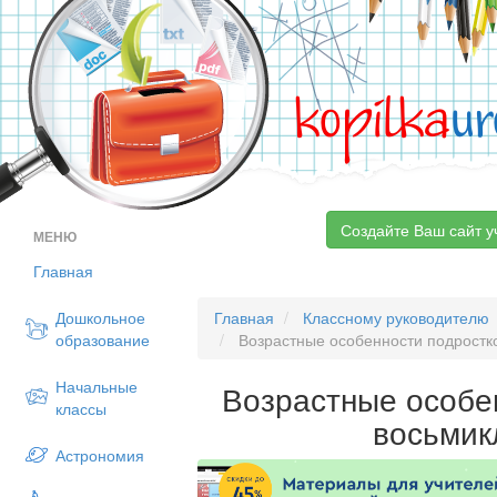
kopilka
ur
Создайте Ваш сайт у
МЕНЮ
Главная
Дошкольное
Главная
Классному руководителю
образование
Возрастные особенности подростк
Начальные
Возрастные особе
классы
восьмик
Астрономия