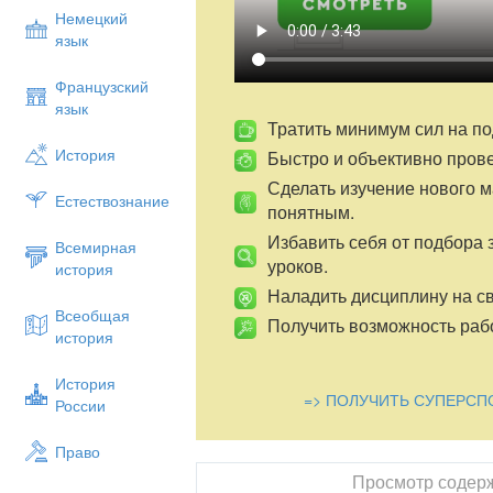
проблемы возникают в период подрост
Немецкий
ценностей и интересов.
язык
«Ассоциации»
Французский
- Назовите слова-ассоциации к слову «
язык
кризис, переходный возраст, конфликт, 
Тратить минимум сил на по
3. Упражнение «Портрет современног
История
Быстро и объективно пров
Группа делится на 3–4 подгруппы. Кажд
Сделать изучение нового 
Естествознание
«Портрет современного подростка», гд
понятным.
особенности подростка. Участники подг
Избавить себя от подбора 
которые свойственны подросткам, допол
Всемирная
уроков.
составляют портрет ребенка. Затем каж
история
характеристику, после чего проводится
Наладить дисциплину на св
Всеобщая
«Портрет соврем
Получить возможность рабо
история
Ценнейшее психологическое приобрете
внутреннего мира. Это возраст быстрых
История
=> ПОЛУЧИТЬ СУПЕРСП
оценках, отношениях с родителями и 
России
будущее, которое притягивает и тревож
Для него характерен повышенный урове
Право
взрослым. Ключевые переживания это
Просмотр содер
время формируется мировоззрение