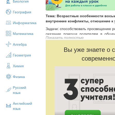
Биология
География
Тема: Возрастные особенности вось
внутренние конфликты, отношение к 
Информатика
Задачи: способствовать просвещению р
Математика
оказание помощи родителям в общен
Показать полностью
задуматься об эмоционально-психолог
некоторым правилам и приемам, облег
Алгебра
Вы уже знаете о 
Форма проведения: семинар-практикум 
Геометрия
современно
Ход собрания:
Химия
Вступительное слово.
Растут дети, а вместе с их взрослением
Физика
но и проблемы.
Русский
Притча: Король узнаёт, что его сын 
язык
взмахивает руками, кричит на ближайше
имеет границ. Он кричит своим подан
вырос?»
Английский
язык
Пока наши дети ещё рядом с нами, д