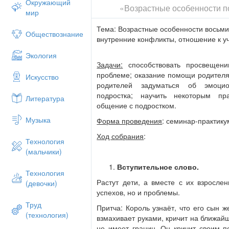
Окружающий
«Возрастные особенности п
Центральное новообразование
мир
самоопределение….
Тема: Возрастные особенности восьми
4. Мини-лекция «Особенности подрос
Обществознание
внутренние конфликты, отношение к у
Подростковый возраст — сложный и в
Экология
ребенка. Резкие изменения, происхо
Задачи:
способствовать просвещен
облике, особенно бросаются в глаза
проблеме; оказание помощи родителя
Искусство
возраст — период кризиса в развитии 
родителей задуматься об эмоцион
подростка можно довольно точно охара
подростка; научить некоторым п
Литература
к самостоятельности. Оно накладывае
общение с подростком.
поведение, чувства. Восьмиклассн
Музыка
самостоятельности: «Пробую быть само
Форма проведения
: семинар-практику
Ход собрания
:
Технология
Данный этап сопровождается следующ
(мальчики)
1. Есть свое мнение, не всегда верное
Вступительное слово.
Технология
2. Считает именно свое мнение истинн
Растут дети, а вместе с их взрослен
(девочки)
успехов, но и проблемы.
3. Не считается с мнением родителей
Труд
Притча: Король узнаёт, что его сын ж
4. Поступает так, как хочет
(технология)
взмахивает руками, кричит на ближайш
5. Есть стремление попробовать все,
не имеет границ. Он кричит своим п