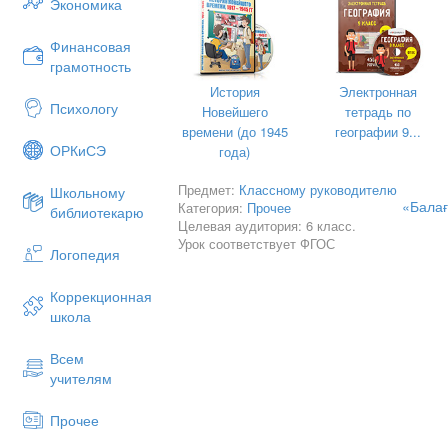
Экономика
Ұлттық құндылық
(баланың өмірі м
қауіпсіз орта қ
Финансовая
грамотность
Жасөспірімдер ара
Мақсаты
ата-аналарға бала
История
Электронная
қауіпсіз, қолдау 
Психологу
Новейшего
тетрадь по
времени (до 1945
географии 9...
ОРКиСЭ
года)
Жиналыстың
Мұғалімнің 
кезеңі
Предмет:
Классному руководителю
Школьному
«Балағ
Категория:
Прочее
библиотекарю
Жиналыстың
Ұйымдастыру ке
Целевая аудитория: 6 класс.
басы
І.Негізгі бөлім
Урок соответствует ФГОС
Логопедия
Бастауыш тәрбие і
орынбасары Л.Т.
Коррекционная
сөзі.
школа
Күн тәртібі:
1.Кіріспе сөз. Ме
Всем
Ә.П.Әбдіғапарова
учителям
2.Сыныптардың т
қорытындысы. Оқу
Н.Ю.Зарипова.
Прочее
3.Практикалық бө