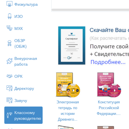
Физкультура
ИЗО
МХК
ОБЗР
(ОБЖ)
Внеурочная
работа
ОРК
Дата:
17.01.2026ж.
Директору
Сыныбы : 6а, 6б,
Қатысушылар саны
6в , 6г.
Завучу
Электронная
Конституция
Ата – аналар
тетрадь по
Российской
Классному
жиналысының
«
Бүгінгі жасөспі
истории
Федерации....
руководителю
тақырыбы:
Древнего...
“
Жауапкершілік ж