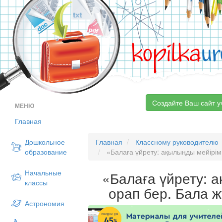
kopilka
ur
Создайте Ваш сайт у
МЕНЮ
Главная
Дошкольное
Главная
Классному руководителю
образование
«Балаға үйрету: ақылыңды мейірімг
Начальные
«Балаға үйрету: 
классы
орап бер. Бала ж
Астрономия