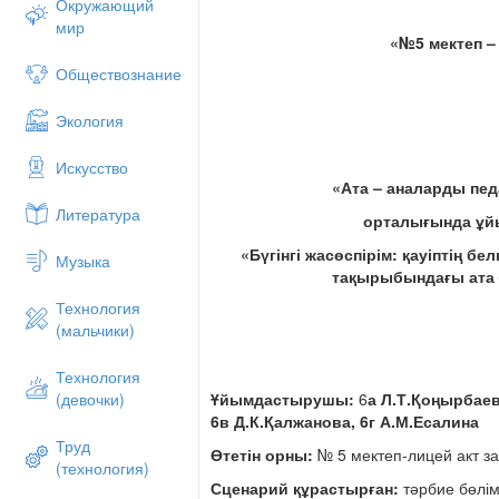
Окружающий
мир
«№5 мектеп 
Обществознание
Экология
Искусство
«Ата – аналарды пе
Литература
орталығында ұ
«Бүгінгі жасөспірім
:
қауіптің бел
Музыка
тақырыбындағы ата
Технология
(мальчики)
Технология
Ұйымдастырушы:
6
а
Л
.
Т
.Қоңырбае
(девочки)
6
в
Д
.
К
.Қалжанова,
6
г А.
М
.
Есалин
а
Труд
Өтетін орны:
№ 5 мектеп-лицей акт з
(технология)
Сценарий құрастырған:
тәрбие бөлім