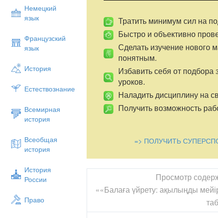
Немецкий
язык
Тратить минимум сил на по
Быстро и объективно пров
Французский
Сделать изучение нового 
язык
понятным.
История
Избавить себя от подбора 
уроков.
Естествознание
Наладить дисциплину на св
Получить возможность рабо
Всемирная
история
Всеобщая
=> ПОЛУЧИТЬ СУПЕРСП
история
История
Просмотр содер
России
««Балаға үйрету: ақылыңды мейір
Право
та