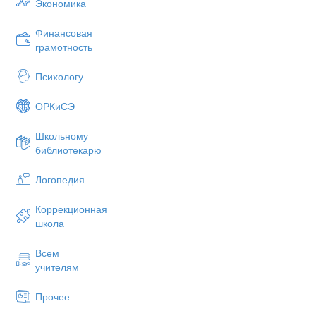
Экономика
Как вы думаете, почему пожарн
видели другие машины и уступал
Финансовая
Можно ли пользоваться детям сп
грамотность
неосторожного обращения может
Психологу
Можно включать самостоятельн
взрослого нельзя).
ОРКиСЭ
На что необходимо лить воду в 
пылающий предмет? (предмет)
Школьному
библиотекарю
Как одеваются пожарные?
Чем опасен пожар, кроме огня?
Логопедия
Почему в старые времена пожар
Коррекционная
Чем можно тушить начинающийс
школа
Почему опасно играть в доме со
Всем
От чего бывают пожары?
учителям
Что ты должен сообщить, вызыв
Прочее
Что надо делать, если в ква
органы дыхания; накрыться плот