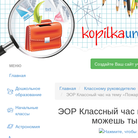
kopilka
ur
Создайте Ваш сайт у
МЕНЮ
Главная
Дошкольное
Главная
Классному руководителю
образование
ЭОР Классный час на тему «Пожа
Начальные
ЭОР Классный час
классы
можешь ты
Астрономия