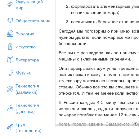
Окружающий
формировать элементарные умен
мир
возникновении пожара;
Обществознание
воспитывать бережное отношени
Сегодня мы поговорим о причинах возн
Экология
нужном делать, если пожар все же пр
безопасности.
Искусство
Все вы не раз видели, как по нашему
машины с включенными сиренами.
Литература
Они перекрывают шум улиц, тревожными
Музыка
возник пожар и кому-то нужна немедле
телевизору показывают пожары, проис
Технология
страны. Обычно все это вы слушаете и 
(мальчики)
относится. И тем не менее количество
В России каждые 4-5 минут вспыхива
Технология
человек и около двадцати получают о
(девочки)
пожарах погибают не менее 12 тысяч 
Когда горело здание Самарского УВД
Труд
даже обыкновенного брезентового тен
(технология)
с высоты.