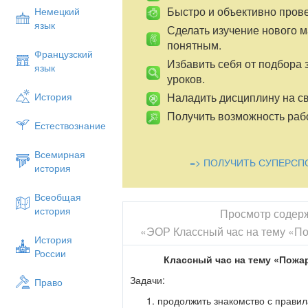
Быстро и объективно пров
Немецкий
язык
Сделать изучение нового 
понятным.
Французский
Избавить себя от подбора 
язык
уроков.
Наладить дисциплину на св
История
Получить возможность рабо
Естествознание
Всемирная
=> ПОЛУЧИТЬ СУПЕРСП
история
Всеобщая
история
Просмотр содер
«ЭОР Классный час на тему «
История
России
Классный час на тему «Пож
Задачи:
Право
продолжить знакомство с правил