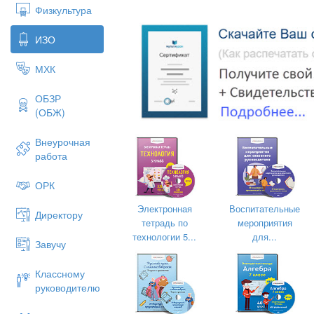
Физкультура
ИЗО
МХК
ОБЗР
(ОБЖ)
Внеурочная
работа
ОРК
Электронная
Воспитательные
Директору
тетрадь по
мероприятия
технологии 5...
для...
Завучу
Классному
руководителю