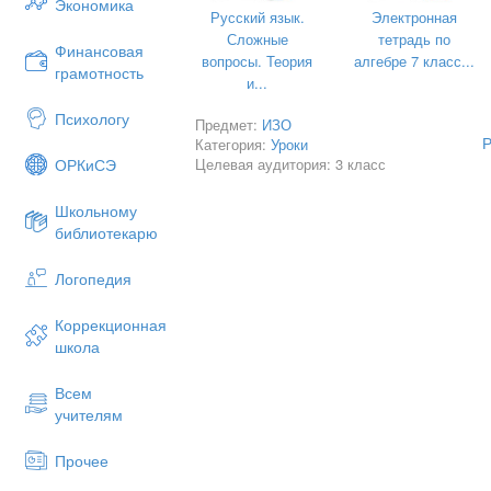
Экономика
Русский язык.
Электронная
Сложные
тетрадь по
Разработала
Финансовая
вопросы. Теория
алгебре 7 класс...
грамотность
педагог дополнительного образования
и...
Окопная Е.В.
Психологу
Предмет:
ИЗО
Р
Категория:
Уроки
Целевая аудитория: 3 класс
ОРКиСЭ
Школьному
библиотекарю
Логопедия
Тимашевск, 2024г.
Коррекционная
школа
Всем
учителям
ТЕМА
. «Нетрадиционные техники рис
Прочее