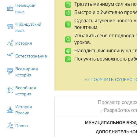
Тратить минимум сил на по
Немецкий
язык
Быстро и объективно пров
Сделать изучение нового 
Французский
понятным.
язык
Избавить себя от подбора 
уроков.
История
Наладить дисциплину на св
Естествознание
Получить возможность рабо
Всемирная
история
=> ПОЛУЧИТЬ СУПЕРСП
Всеобщая
история
Просмотр содер
История
«Разработка от
России
МУНИЦИПАЛЬНОЕ БЮД
Право
ДОПОЛНИТЕЛЬНО