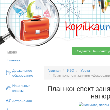
kopilka
ur
Создайте Ваш сайт у
МЕНЮ
Главная
Дошкольное
Главная
ИЗО
Уроки
образование
План-конспект занятия «Декорати
Начальные
План-конспект зан
классы
натю
Астрономия