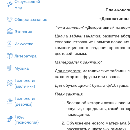
Окружающий
мир
План-конспе
«Декоративны
Обществознание
Тема занятия:
«Декоративный натюрмо
Экология
Цели и задачи занятия:
развитие абст
совершенствование навыков владения
Искусство
композиционного владения пространст
цветовой гаммы.
Литература
Материалы к занятию:
Музыка
Для педагога:
методические таблицы п
натюрмортов, фрукты или овощи.
Технология
Для обучающихся:
бумага фА3, гуашь, 
(мальчики)
План занятия.
Технология
Беседа об истории возникновени
(девочки)
ощупь»; определить, какой натю
помещении.
Труд
(технология)
Объяснение нового материала (
рассказать о цветовых гаммах).