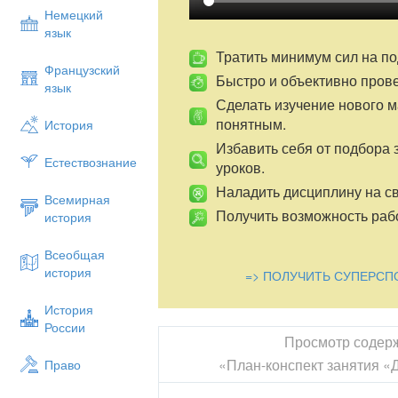
родственную гамму.
Немецкий
Подведение итогов работы - просмотр 
язык
Тратить минимум сил на по
Французский
Быстро и объективно пров
язык
Сделать изучение нового 
понятным.
История
Избавить себя от подбора 
Естествознание
уроков.
Наладить дисциплину на св
Всемирная
Получить возможность рабо
история
Всеобщая
история
=> ПОЛУЧИТЬ СУПЕРСП
История
России
Просмотр содер
«План-конспект занятия 
Право