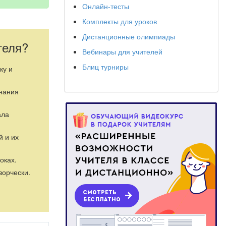
Онлайн-тесты
Комплекты для уроков
Дистанционные олимпиады
теля?
Вебинары для учителей
Блиц турниры
ку и
знания
ала
й и их
оках.
ворчески.