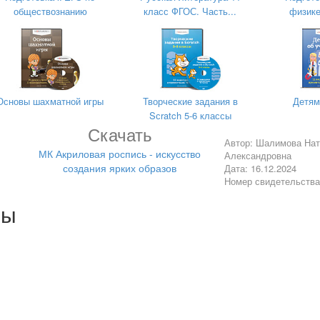
обществознанию
класс ФГОС. Часть...
физике.
Шалимова Наталья Але
Основы шахматной игры
Творческие задания в
Детям
Sсratch 5-6 классы
Скачать
Автор: Шалимова На
МК Акриловая роспись - искусство
Александровна
создания ярких образов
Дата: 16.12.2024
Номер свидетельств
лы