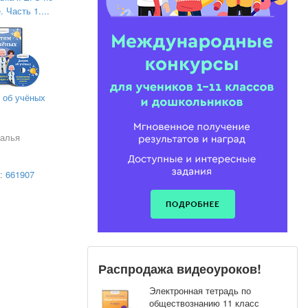
 Часть 1....
ксандровна
 об учёных
талья
а:
661907
Распродажа видеоуроков!
Электронная тетрадь по
обществознанию 11 класс