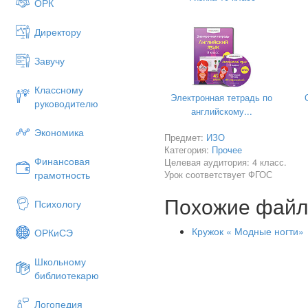
ОРК
Директору
Завучу
Классному
Электронная тетрадь по
руководителю
английскому...
Экономика
Предмет:
ИЗО
Категория:
Прочее
Финансовая
Целевая аудитория: 4 класс.
Урок соответствует ФГОС
грамотность
Похожие фай
Психологу
Кружок « Модные ногти»
ОРКиСЭ
Школьному
библиотекарю
Цель мастер-класса:
Логопедия