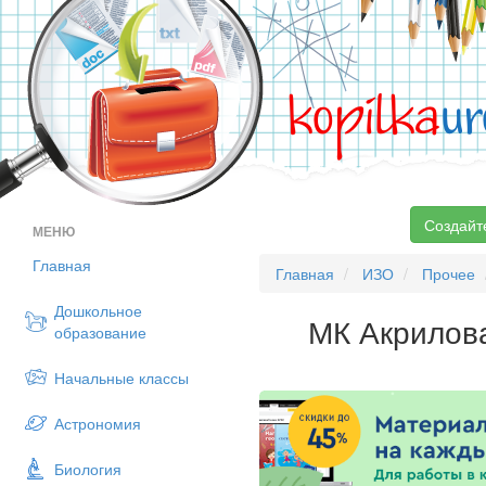
kopilka
ur
Создайт
МЕНЮ
Главная
Главная
ИЗО
Прочее
Дошкольное
МК Акрилова
образование
Начальные классы
Астрономия
Биология