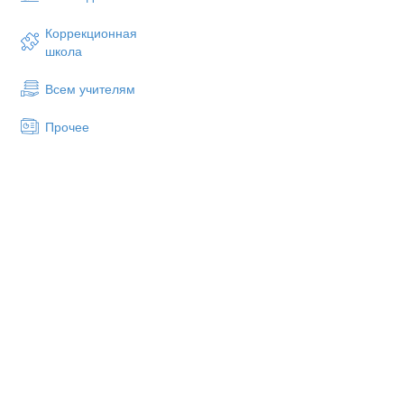
Познакомить участников с те
Коррекционная
кистями, помочь создать уни
школа
Задачи мастер-класса:
Всем учителям
Обучающие задачи:
Прочее
Научить участников базовым 
Объяснить правила смешиван
Развивающие задачи:
Развить у участников чувство
Развить навыки аккуратной и
Творческие задачи:
Стимулировать у участников
Дать возможность каждому уча
Этапы мастер-класса:
1. Введение