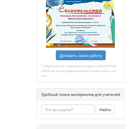
и позволяет
йзажа).
Добавить свою работу
*
Свидетельство о публикации выдается БЕСПЛАТНО,
ки).
СРАЗУ же после добавления Вами Вашей работы на
сайт
Удобный поиск материалов для учителей
Найти